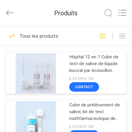
-
2026
Guangzhou
Produits
Decheng
Biotechnology
Co.,LTD.
All
MAISON
Rights
60
Reserved.
Tous les produits
Kit d'essai de hCG
PRODUITS
de Digital
Hôpital 12 en 1 Cube de
test de salive de liquide
AU
buccal par écouvillon
SUJET
buccal
0.5-2 MOQ:100
DE
CONTACT
12
NOUS
Kit d'essai de main
Cube de prélèvement de
salive, kit de test
VISITE
gauche de Digital
multifarmaceutique de
liquide oral 2 à 12 articles
D'USINE
0.5-2 MOQ:100