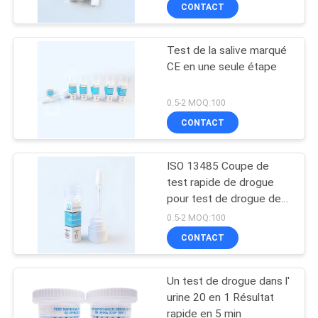
CONTACT
CONTRÔLE
Test de la salive marqué
DE
11
CE en une seule étape
QUALITÉ
Kit d'essai de DOA
0.5-2 MOQ:100
CONTACTEZ-
CONTACT
NOUS
ISO 13485 Coupe de
test rapide de drogue
NOUVELLES
pour test de drogue de
1
salive orale 12 en 1
0.5-2 MOQ:100
Système
DEMANDEZ
CONTACT
UNE
d'Immunofluorecense
Un test de drogue dans l'
CITATION
urine 20 en 1 Résultat
rapide en 5 min