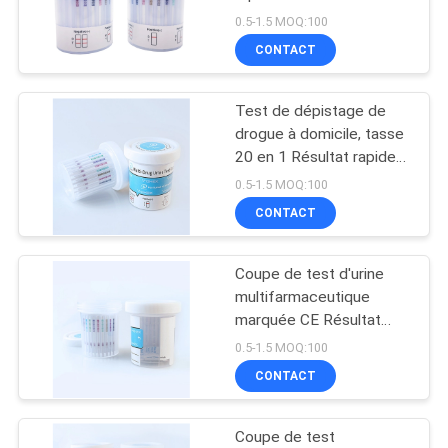
PLAN
0.5-1.5 MOQ:100
CONTACT
DU
6
SITE
Animal familier
Test de dépistage de
drogue à domicile, tasse
Test&Equipment
PRIVACY
20 en 1 Résultat rapide
en 5 min.
rapide
POLICY
0.5-1.5 MOQ:100
CONTACT
Coupe de test d'urine
21
multifarmaceutique
Essai de maladie
marquée CE Résultat
rapide en 5 min
0.5-1.5 MOQ:100
infectieuse
CONTACT
Coupe de test