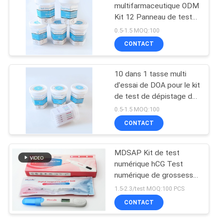
multifarmaceutique ODM
Kit 12 Panneau de test
5
d'urine Coupe de test
0.5-1.5 MOQ:100
rapide à domicile
CONTACT
HCG normal
10 dans 1 tasse multi
d'essai de DOA pour le kit
de test de dépistage de
drogue d'urine
0.5-1.5 MOQ:100
CONTACT
0
Main gauche
MDSAP Kit de test
numérique hCG Test
normale
numérique de grossesse
rapide à domicile
1.5-2.3/test MOQ:100 PCS
Détection précoce
CONTACT