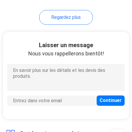
28
Regardez plus
Essai de
coagulation
Laisser un message
Nous vous rappellerons bientôt!
10
Kit d'essai d'IgG IgM