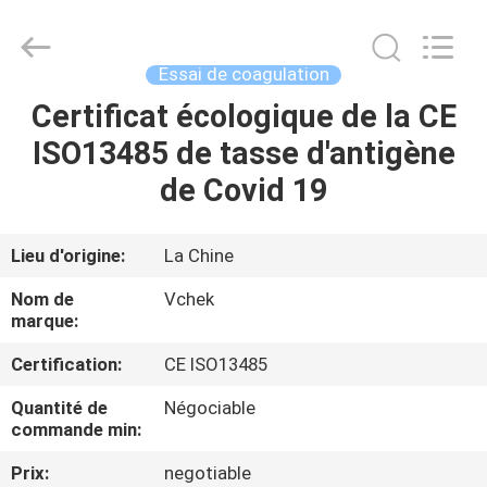
-
2026
Guangzhou
Decheng
Biotechnology
Essai de coagulation
Co.,LTD.
All
Certificat écologique de la CE
MAISON
Rights
Reserved.
ISO13485 de tasse d'antigène
PRODUITS
de Covid 19
AU
Lieu d'origine:
La Chine
SUJET
Nom de
Vchek
DE
marque:
NOUS
Certification:
CE ISO13485
Quantité de
Négociable
VISITE
commande min:
D'USINE
Prix:
negotiable