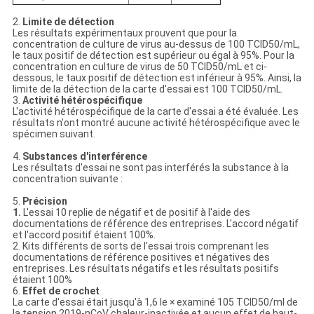
2.
Limite de détection
Les résultats expérimentaux prouvent que pour la
concentration de culture de virus au-dessus de 100 TCID50/mL,
le taux positif de détection est supérieur ou égal à 95%. Pour la
concentration en culture de virus de 50 TCID50/mL et ci-
dessous, le taux positif de détection est inférieur à 95%. Ainsi, la
limite de la détection de la carte d'essai est 100 TCID50/mL.
3.
Activité hétérospécifique
L'activité hétérospécifique de la carte d'essai a été évaluée. Les
résultats n'ont montré aucune activité hétérospécifique avec le
spécimen suivant.
4.
Substances d'interférence
Les résultats d'essai ne sont pas interférés la substance à la
concentration suivante :
5.
Précision
1.
L'essai 10 replie de négatif et de positif à l'aide des
documentations de référence des entreprises. L'accord négatif
et l'accord positif étaient 100%.
2. Kits différents de sorts de l'essai trois comprenant les
documentations de référence positives et négatives des
entreprises. Les résultats négatifs et les résultats positifs
étaient 100%
6.
Effet de crochet
La carte d'essai était jusqu'à 1,6 le × examiné 105 TCID50/ml de
la tension 2019-nCoV chaleur-inactivée et aucun effet de haut-