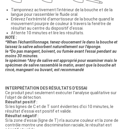
Tamponnez activement l'intérieur de la bouche et de la
langue pour rassembler le fluide oral.
Enlevez l'extrémité d'amortisseur de la bouche quand le
mouvement pourpre de couleur à travers la fenêtre de
résultat au centre du dispositif d'essai.
Attente 10 minutes et lire les résultats.
NOTE :
*When l'échantillonnage
,
tenez-doucement le dans la bouche et
laissez la salive adsorbent naturellement sur l'éponge.
le *Do pas mangent, boivent, ou fumée avant l'essai pendant au
moins 30 minutes.
le spécimen *Any de salive est approprié pour examiner mais le
spécimen de salive rassemblé le matin, avant que la bouche ait
rincé, mangeant ou buvant, est recommandé
INTERPRÉTATION DES RÉSULTATS D'ESSAI
Ce produit peut seulement exécuter l'analyse qualitative sur
l'objet de détection.
Résultat positif :
Si les lignes de C et de T sont évidentes d'ici 10 minutes, le
résultat d'essai est positif et valide.
Résultat négatif :
Si la zone d'essai (ligne de T) n'a aucune couleur et la zone de
contrôle montre une discrimination raciale, le résultat est