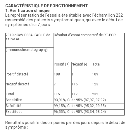
CARACTÉRISTIQUE DE FONCTIONNEMENT
1. Vérification clinique
La représentation de l'essai a été établie avec l'échantillon 232
rassemblé des patients symptomatiques, qui avec le début de
symptômes d'ici 7 jours.
2019-nCoV ESSAI FACILE de
Résultat d'essai comparatif de RT-PCR
salive AG
(Immunochromatography)
Positif (+)
Négatif (-)
Total
Positif
détecté
108
1
109
Négatif
détecté
7
116
123
Total
115
117
232
Sensibilité
93,91%, CI de 95% (87,97, 97,02)
Spécificité
99,15%, CI de 95% (95,32, 99,85)
Exactitude
96,55%, CI de 95% (93,34, 98,24)
Résultats positifs décomposés par des jours depuis le début de
symptôme :