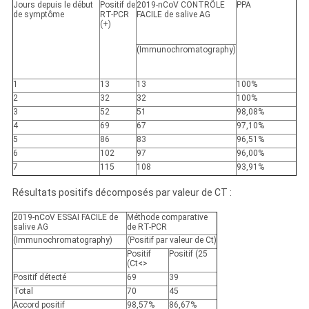
Jours depuis le début
Positif de
2019-nCoV CONTRÔLE
PPA
de symptôme
RT-PCR
FACILE de salive AG
(+)
(Immunochromatography)
1
13
13
100%
2
32
32
100%
3
52
51
98,08%
4
69
67
97,10%
5
86
83
96,51%
6
102
97
96,00%
7
115
108
93,91%
Résultats positifs décomposés par valeur de CT :
2019-nCoV ESSAI FACILE de
Méthode comparative
salive AG
de RT-PCR
(Immunochromatography)
(Positif par valeur de Ct)
Positif
Positif (25
(Ct<>
Positif
détecté
69
39
Total
70
45
Accord positif
98,57%
86,67%