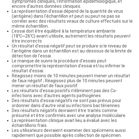
symptômes cliniques, l'information épidémiologique, et
encore d'autres données cliniques.
La représentation d'essai dépend de la quantité de virus
(antigène) dans l'échantillon et peut ou peut ne pas se
corréler avec des résultats viraux de culture effectués sur le
même échantillon.
L'essai doit être équilibré à la température ambiante
(18℃~26℃) avant utilisée, autrement les résultats peuvent
être incorrects
Un résultat d'essai négatif peut se produire si le niveau de
l'antigène dans un échantillon est au-dessous de la limite de
détection de l'essai.
Le manque de suivre la procédure d'essais peut
compromettre la représentation d'essai et/ou infirmer le
résultat d'essai.
Réagissez moins de 10 minutes peuvent mener un résultat
de faux négatif ; Réagissez plus de 10 minutes peuvent
mener un résultat de faux positif.
Les résultats d'essai positifs n'éliminent pas des Co-
infections avec d'autres agents pathogènes.
Des résultats d'essai négatifs ne sont pas prévus pour
ordonner dans d'autre viral ou infections bactériennes.
Des résultats négatifs devraient être traités comme
présumé et être confirmés avec une analyse moléculaire.
La représentation clinique avait lieu a évalué avec les
échantillons frais.
Les utilisateurs devraient examiner des spécimens aussi
rapidement que possible après collection de spécimen.