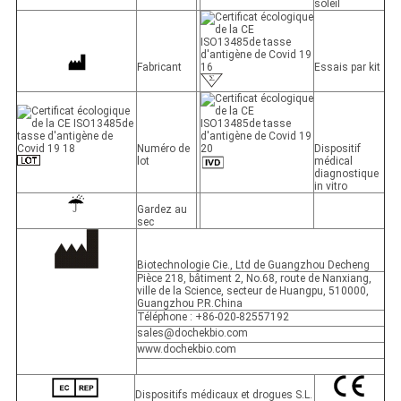
soleil
Fabricant
Essais par kit
Numéro de
Dispositif
lot
médical
diagnostique
in vitro
Gardez au
sec
Biotechnologie Cie., Ltd de Guangzhou Decheng
Pièce 218, bâtiment 2, No.68, route de Nanxiang,
ville de la Science, secteur de Huangpu, 510000,
Guangzhou P.R.China
Téléphone : +86-020-82557192
sales@dochekbio.com
www.dochekbio.com
Dispositifs médicaux et drogues S.L.