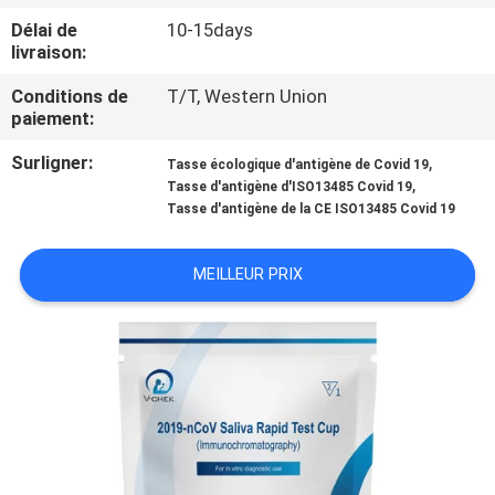
Délai de
10-15days
CONTRÔLE
livraison:
DE
Conditions de
T/T, Western Union
paiement:
QUALITÉ
Surligner:
,
Tasse écologique d'antigène de Covid 19
,
Tasse d'antigène d'ISO13485 Covid 19
CONTACTEZ-
Tasse d'antigène de la CE ISO13485 Covid 19
NOUS
MEILLEUR PRIX
NOUVELLES
DEMANDEZ
UNE
CITATION