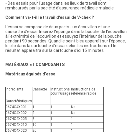
- Des essais pour l'usage dans les lieux de travail sont
remboursés par la société d'assurance médicale maladie
Comment va-t-il le travail d'essai de V-chek ?
L'essai se compose de deux parts - un écouvillon et une
cassette d'essai. Insérez l'éponge dans la bouche de l'écouvillon
à l'extrémité de l'écouvillon et essuyez l'intérieur de la bouche
pendant 90 secondes. Quand le point bleu apparaît sur l'éponge,
le clic dans la cartouche d'essai selon les instructions et le
résultat apparaîtra sur la cartouche d'ici 15 minutes.
MATÉRIAUX ET COMPOSANTS
Matériaux équipés d'essai
Ingrédients
Cassette
Instructions
Instructions
de
pour l'usage
référence
rapide
Caractéristiques
0674C4X001
1
1
Na
0674C4X002
2
1
Na
0674C4X005
3
1
1
0674C4X010
10
1
1
0674C4X020
20
1
1