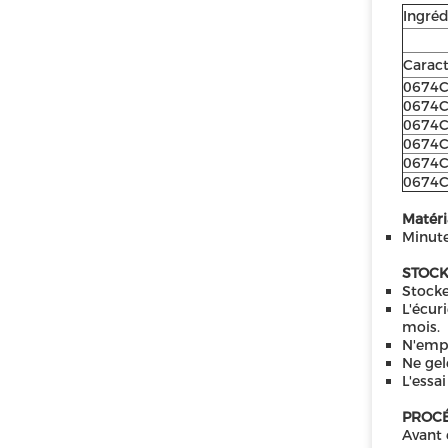
Ingréd
Caract
0674
0674
0674
0674
0674
0674
Matéri
Minute
STOCK
Stocke
L'écur
mois.
N'empl
Ne gel
L'essa
PROCÉ
Avant 