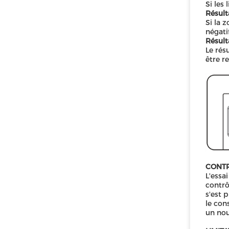
Si les 
Résulta
Si la 
négati
Résulta
Le rés
être re
CONTR
L'essa
contrô
s'est 
le con
un nou