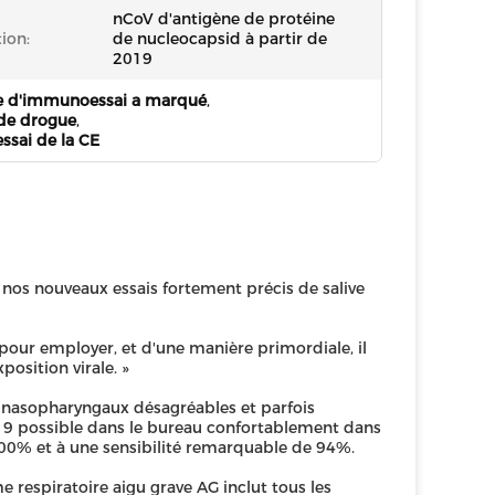
nCoV d'antigène de protéine
ion:
de nucleocapsid à partir de
2019
gue d'immunoessai a marqué
,
 de drogue
,
sai de la CE
, nos nouveaux essais fortement précis de salive
 pour employer, et d'une manière primordiale, il
position virale. »
s nasopharyngaux désagréables et parfois
19 possible dans le bureau confortablement dans
100% et à une sensibilité remarquable de 94%.
e respiratoire aigu grave AG inclut tous les