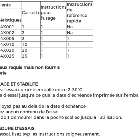
Instructions
ients
Instructions
de
Cassette
pour
référence
l'usage
éristiques
rapide
C4X001
1
1
Na
C4X002
2
1
Na
C4X005
3
1
1
C4X010
10
1
1
C4X020
20
1
1
C4X025
25
1
1
aux requis mais non fournis
rie
AGE ET STABILITÉ
z l'essai comme emballé entre 2-30°C.
ie d'essai jusqu'à ce que la date d'échéance imprimée sur l'embal
oyez pas au delà de la date d'échéance.
ez aucun contenu de l'essai
i doit demeurer dans la poche scellée jusqu'à l'utilisation.
DURE D'ESSAIS
essai, lisez svp les instructions soigneusement.