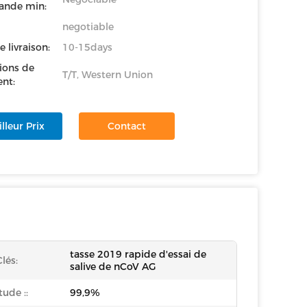
nde min:
negotiable
e livraison:
10-15days
ions de
T/T, Western Union
nt:
lleur Prix
Contact
tasse 2019 rapide d'essai de
lés:
salive de nCoV AG
tude ::
99,9%