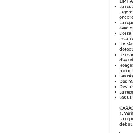
LIMIT
Le rés
jugeme
encore
La rep
avec d
L'essa
incorr
Un rés
détecti
Le man
d'essai
Réagis
mener 
Les ré
Des ré
Des ré
La rep
Les ut
CARAC
1. Véri
La rep
début 