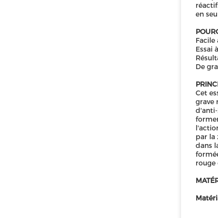
réacti
en seu
POURQ
Facile
Essai 
Résult
De gra
PRINCI
Cet es
grave 
d'anti
former
l'acti
par la
dans l
formée
rouge 
MATÉR
Matéri