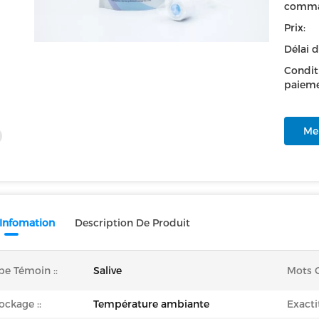
comma
Prix:
Délai d
Condit
paieme
Mei
 Infomation
Description De Produit
pe Témoin ::
Salive
Mots C
ockage ::
Température ambiante
Exacti