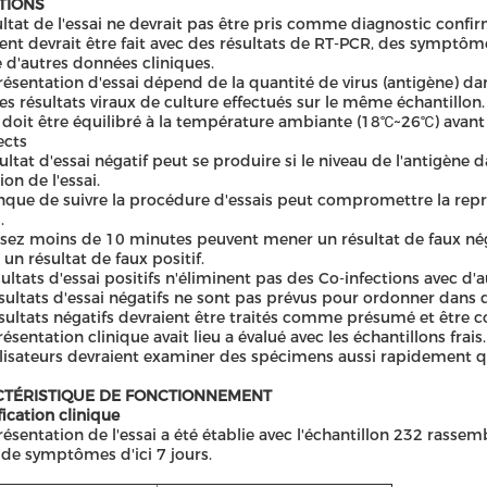
ATIONS
ultat de l'essai ne devrait pas être pris comme diagnostic confir
nt devrait être fait avec des résultats de RT-PCR, des symptôme
 d'autres données cliniques.
résentation d'essai dépend de la quantité de virus (antigène) dan
es résultats viraux de culture effectués sur le même échantillon.
i doit être équilibré à la température ambiante (18℃~26℃) avant 
ects
ultat d'essai négatif peut se produire si le niveau de l'antigène 
on de l'essai.
que de suivre la procédure d'essais peut compromettre la représ
.
sez moins de 10 minutes peuvent mener un résultat de faux nég
un résultat de faux positif.
sultats d'essai positifs n'éliminent pas des Co-infections avec d
sultats d'essai négatifs ne sont pas prévus pour ordonner dans d'
sultats négatifs devraient être traités comme présumé et être c
résentation clinique avait lieu a évalué avec les échantillons frais.
ilisateurs devraient examiner des spécimens aussi rapidement q
TÉRISTIQUE DE FONCTIONNEMENT
fication clinique
résentation de l'essai a été établie avec l'échantillon 232 rass
de symptômes d'ici 7 jours.