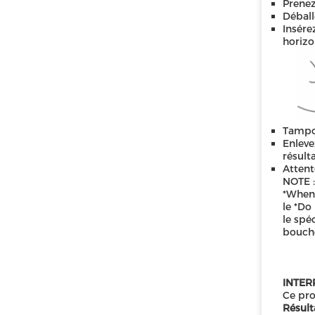
Prenez
Déball
Insére
horizo
Tampon
Enleve
résult
Attent
NOTE :
*When 
le *Do
le spé
bouche
INTER
Ce pro
Résulta