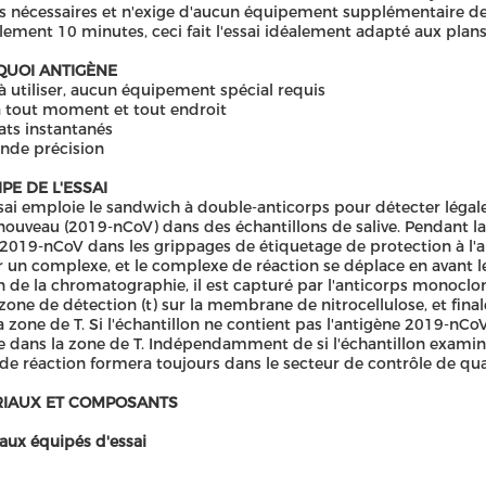
fs nécessaires et n'exige d'aucun équipement supplémentaire de 
lement 10 minutes, ceci fait l'essai idéalement adapté aux plans d
UOI ANTIGÈNE
 à utiliser, aucun équipement spécial requis
à tout moment et tout endroit
ats instantanés
nde précision
PE DE L'ESSAI
sai emploie le sandwich à double-anticorps pour détecter légal
nouveau (2019-nCoV) dans des échantillons de salive. Pendant la
-2019-nCoV dans les grippages de étiquetage de protection à l'
 un complexe, et le complexe de réaction se déplace en avant l
on de la chromatographie, il est capturé par l'anticorps monocl
 zone de détection (t) sur la membrane de nitrocellulose, et fin
a zone de T. Si l'échantillon ne contient pas l'antigène 2019-nCo
 dans la zone de T. Indépendamment de si l'échantillon examine
de réaction formera toujours dans le secteur de contrôle de qual
IAUX ET COMPOSANTS
aux équipés d'essai