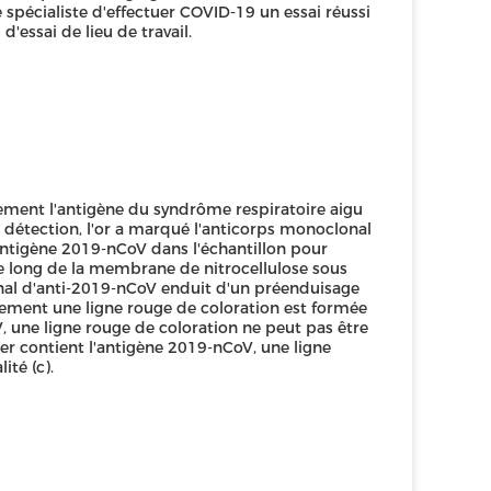
spécialiste d'effectuer COVID-19 un essai réussi
'essai de lieu de travail.
ement l'antigène du syndrôme respiratoire aigu
 détection, l'or a marqué l'anticorps monoclonal
antigène 2019-nCoV dans l'échantillon pour
e long de la membrane de nitrocellulose sous
onal d'anti-2019-nCoV enduit d'un préenduisage
alement une ligne rouge de coloration est formée
V, une ligne rouge de coloration ne peut pas être
r contient l'antigène 2019-nCoV, une ligne
ité (c).