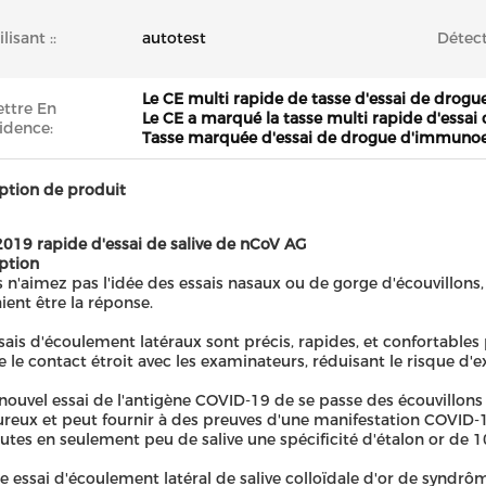
ilisant ::
autotest
Détect
Le CE multi rapide de tasse d'essai de dro
ttre En
Le CE a marqué la tasse multi rapide d'essai
idence:
Tasse marquée d'essai de drogue d'immunoes
ption de produit
2019 rapide d'essai de salive de nCoV AG
ption
s n'aimez pas l'idée des essais nasaux ou de gorge d'écouvillons
ient être la réponse.
sais d'écoulement latéraux sont précis, rapides, et confortables
e le contact étroit avec les examinateurs, réduisant le risque d'ex
nouvel essai de l'antigène COVID-19 de se passe des écouvillon
reux et peut fournir à des preuves d'une manifestation COVID-
tes en seulement peu de salive une spécificité d'étalon or de 
 essai d'écoulement latéral de salive colloïdale d'or de syndrôm