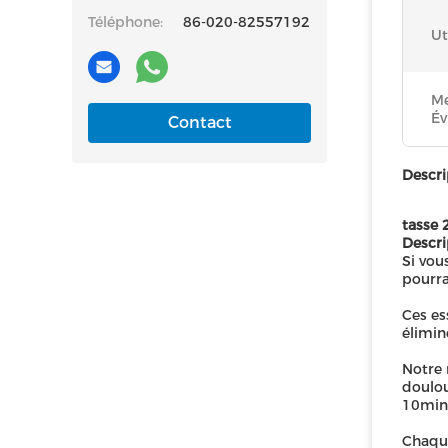
Téléphone:
86-020-82557192
Ut
Me
Év
Contact
Descri
tasse 
Descri
Si vou
pourra
Ces es
élimin
Notre 
doulou
10minu
Chaque