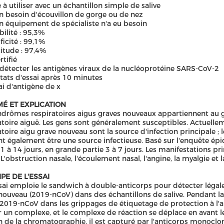
e à utiliser avec un échantillon simple de salive
n besoin d'écouvillon de gorge ou de nez
n équipement de spécialiste n'a eu besoin
bilité : 95,3%
ficité : 99,1%
titude : 97,4%
rtifié
 détecter les antigènes viraux de la nucléoprotéine SARS-CoV-2
ltats d'essai après 10 minutes
sai d'antigène de x
É ET EXPLICATION
ndrômes respiratoires aigus graves nouveaux appartiennent au g
atoire aiguë. Les gens sont généralement susceptibles. Actuellem
atoire aigu grave nouveau sont la source d'infection principale
t également être une source infectieuse. Basé sur l'enquête épi
 1 à 14 jours, en grande partie 3 à 7 jours. Les manifestations prin
 L'obstruction nasale, l'écoulement nasal, l'angine, la myalgie et
PE DE L'ESSAI
sai emploie le sandwich à double-anticorps pour détecter légal
nouveau (2019-nCoV) dans des échantillons de salive. Pendant la
-2019-nCoV dans les grippages de étiquetage de protection à l'
 un complexe, et le complexe de réaction se déplace en avant l
on de la chromatographie, il est capturé par l'anticorps monocl