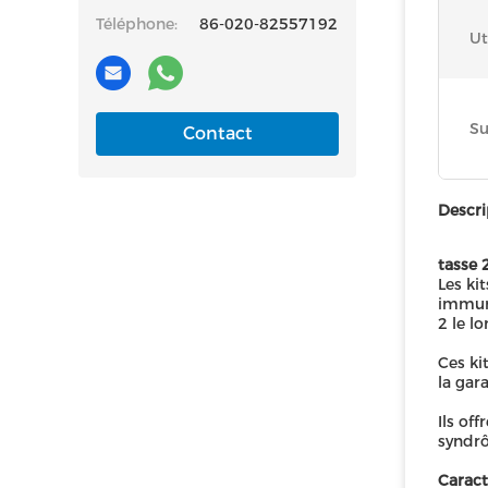
Téléphone:
86-020-82557192
Ut
Su
Contact
Descri
tasse 
Les ki
immuno
2 le l
Ces ki
la gar
Ils of
syndrô
Caract