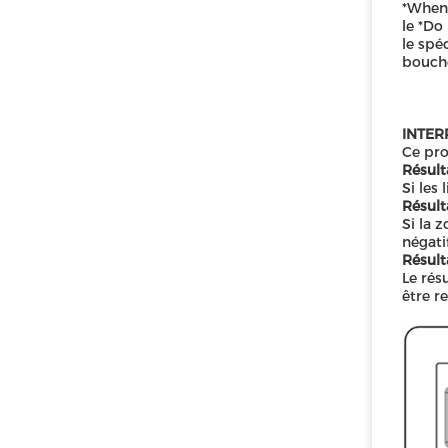
*When 
le *Do
le spé
bouche
INTER
Ce pro
Résulta
Si les 
Résulta
Si la 
négati
Résulta
Le rés
être re