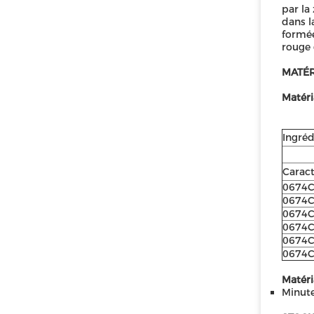
par la
dans l
formée
rouge 
MATÉR
Matéri
Ingréd
Caract
0674
0674
0674
0674
0674
0674
Matéri
Minute