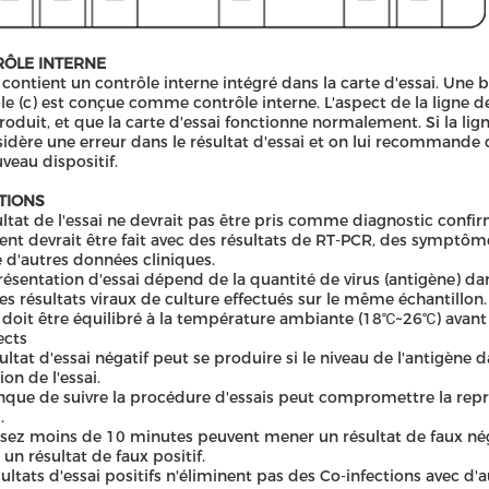
ÔLE INTERNE
i contient un contrôle interne intégré dans la carte d'essai. Un
le (c) est conçue comme contrôle interne. L'aspect de la ligne 
produit, et que la carte d'essai fonctionne normalement. Si la lig
sidère une erreur dans le résultat d'essai et on lui recommande
veau dispositif.
ATIONS
ultat de l'essai ne devrait pas être pris comme diagnostic confir
nt devrait être fait avec des résultats de RT-PCR, des symptôme
 d'autres données cliniques.
résentation d'essai dépend de la quantité de virus (antigène) dan
es résultats viraux de culture effectués sur le même échantillon.
i doit être équilibré à la température ambiante (18℃~26℃) avant 
ects
ultat d'essai négatif peut se produire si le niveau de l'antigène 
on de l'essai.
que de suivre la procédure d'essais peut compromettre la représ
.
sez moins de 10 minutes peuvent mener un résultat de faux nég
un résultat de faux positif.
sultats d'essai positifs n'éliminent pas des Co-infections avec d