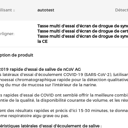
ilisant ::
autotest
Détect
Tasse multi d'essai d'écran de drogue de syn
Tasse multi d'essai d'écran de drogue de cert
rligner:
Tasse multi d'essai d'écran de drogue de synd
la CE
ption de produit
2019 rapide d'essai de salive de nCoV AG
ts latéraux d'essai d'écoulement COVID-19 (SARS-CoV-2), (utilisa
essai chromatographique rapide pour la détection qualitative
ong du mur de mucosa sur l'intérieur de la narine.
ts rapides d'essai de COVID ont semblé offrir la meilleure comb
antie de la qualité, la disponibilité courante de volume, et les rés
frent des résultats rapides et précis d'ici 15-30 minutes, te donna
me respiratoire aigu grave ou pas.
éristiques latérales d'essai d'écoulement de salive :