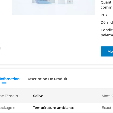
Quanti
comma
Prix:
Délai d
Condit
paieme
Mei
 Infomation
Description De Produit
pe Témoin ::
Salive
Mots C
ockage ::
Température ambiante
Exacti