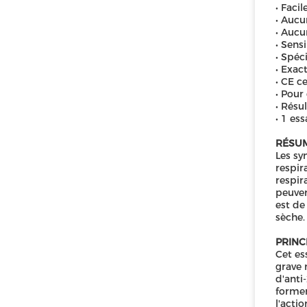
• Facil
• Aucu
• Aucu
• Sensi
• Spéci
• Exac
• CE ce
• Pour
• Résu
• 1 es
RÉSUM
Les sy
respir
respir
peuven
est de
sèche.
PRINCI
Cet es
grave 
d'anti
former
l'acti