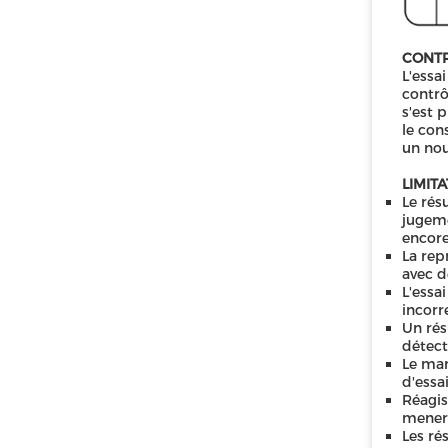
CONTR
L'essa
contrô
s'est 
le con
un nou
LIMIT
Le rés
jugeme
encore
La rep
avec d
L'essa
incorr
Un rés
détecti
Le man
d'essai
Réagis
mener 
Les ré