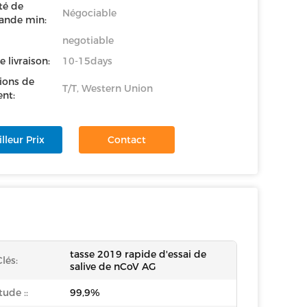
té de
Négociable
nde min:
negotiable
e livraison:
10-15days
ions de
T/T, Western Union
nt:
lleur Prix
Contact
tasse 2019 rapide d'essai de
lés:
salive de nCoV AG
tude ::
99,9%