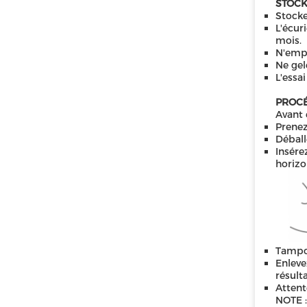
STOCK
Stocke
L'écur
mois.
N'empl
Ne gel
L'essa
PROCÉ
Avant 
Prenez
Déball
Insére
horizo
Tampon
Enleve
résult
Attent
NOTE :