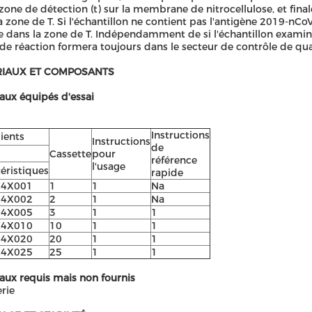
 zone de détection (t) sur la membrane de nitrocellulose, et fin
a zone de T. Si l'échantillon ne contient pas l'antigène 2019-nCo
 dans la zone de T. Indépendamment de si l'échantillon examine
de réaction formera toujours dans le secteur de contrôle de qual
IAUX ET COMPOSANTS
aux équipés d'essai
Instructions
ients
Instructions
de
Cassette
pour
référence
l'usage
éristiques
rapide
C4X001
1
1
Na
C4X002
2
1
Na
C4X005
3
1
1
C4X010
10
1
1
C4X020
20
1
1
C4X025
25
1
1
aux requis mais non fournis
rie