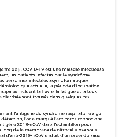
enre de β. COVID-19 est une maladie infectieuse
ent, les patients infectés par le syndrôme
 ; les personnes infectées asymptomatiques
démiologique actuelle, la période d'incubation
cipales incluent la fièvre, la fatigue et la toux
 la diarrhée sont trouvés dans quelques cas.
ement l'antigène du syndrôme respiratoire aigu
 détection, l'or a marqué l'anticorps monoclonal
antigène 2019-nCoV dans l'échantillon pour
e long de la membrane de nitrocellulose sous
onal d'anti-2019-nCoV enduit d'un préenduisage