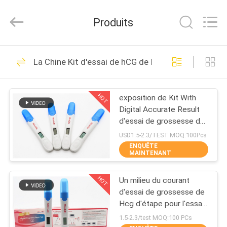
-
2025
Guangzhou
Produits
Decheng
Biotechnology
Co.,LTD.
All
MAISON
Rights
60
Reserved.
La Chine Kit d'essai de hCG de Digital
Kit d'essai de hCG
PRODUITS
de Digital
HOT
exposition de Kit With
Digital Accurate Result
AU
d'essai de grossesse de
SUJET
la CE ANVISA de
USD1.5-2.3/TEST MOQ:100Pcs
10mIU/mL 510k
ENQUÊTE
DE
MAINTENANT
12
NOUS
Kit d'essai de main
HOT
Un milieu du courant
d'essai de grossesse de
VISITE
gauche de Digital
Hcg d'étape pour l'essai
précis
D'USINE
1.5-2.3/test MOQ:100 PCs