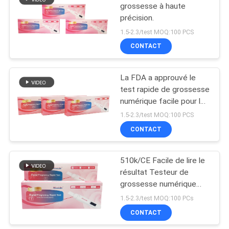
grossesse à haute
précision.
5
1.5-2.3/test MOQ:100 PCS
CONTACT
HCG normal
La FDA a approuvé le
test rapide de grossesse
numérique facile pour les
médicaments en vente
1.5-2.3/test MOQ:100 PCS
libre
CONTACT
0
Main gauche
510k/CE Facile de lire le
résultat Testeur de
normale
grossesse numérique
intégré à la batterie
1.5-2.3/test MOQ:100 PCs
CONTACT