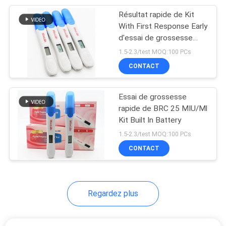
Résultat rapide de Kit
28
With First Response Early
Essai de
d'essai de grossesse
claire de Digital
1.5-2.3/test MOQ:100 PCs
coagulation
CONTACT
Essai de grossesse
rapide de BRC 25 MIU/Ml
Kit Built In Battery
10
1.5-2.3/test MOQ:100 PCs
CONTACT
Kit d'essai d'IgG IgM
Regardez plus