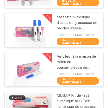
ENQUÊTE
MAINTENANT
CONTRÔLE
HOT
cassette numérique
DE
11
d'essai de grossesse de
QUALITÉ
bandes d'essai
Kit d'essai de DOA
d'ovulation et de bandes
USD20/TEST MOQ:1000pcs
d'essai de grossesse
ENQUÊTE
CONTACTEZ-
MAINTENANT
NOUS
HOT
Autotest à la maison de
milieu du
NOUVELLES
courant d'essai de
1
grossesse de
USD20/TEST MOQ:1000pcs
l'urine HCG d'essai de
ENQUÊTE
Système
DEMANDEZ
MAINTENANT
grossesse diagnostique
UNE
d'Immunofluorecense
MDSAP Kit de test
CITATION
numérique hCG Test
numérique de grossesse