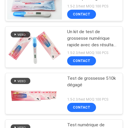
rapide à domicile
PLAN
1.5-2.3/test MOQ:100 PCS
Détection précoce
CONTACT
DU
6
SITE
Animal familier
Un kit de test de
grossesse numérique
Test&Equipment
PRIVACY
rapide avec des résultats
clairs en 3 minutes
rapide
POLICY
1.5-2.3/test MOQ:100 PCS
CONTACT
Test de grossesse 510k
21
dégagé
Essai de maladie
1.5-2.3/test MOQ:100 PCS
infectieuse
CONTACT
Test numérique de