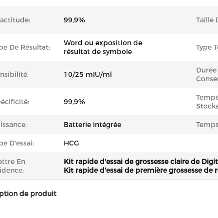
actitude:
99,9%
Taille
Word ou exposition de
pe De Résultat:
Type 
résultat de symbole
Durée
nsibilité:
10/25 mIU/ml
Conser
Tempé
écificité:
99,9%
Stock
issance:
Batterie intégrée
Temps 
pe D'essai:
HCG
ttre En
Kit rapide d'essai de grossesse claire de Digit
idence:
Kit rapide d'essai de première grossesse de 
ption de produit