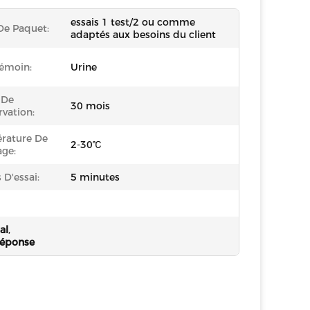
essais 1 test/2 ou comme
 De Paquet:
adaptés aux besoins du client
Témoin:
Urine
 De
30 mois
vation:
rature De
2-30℃
age:
D'essai:
5 minutes
al
,
réponse