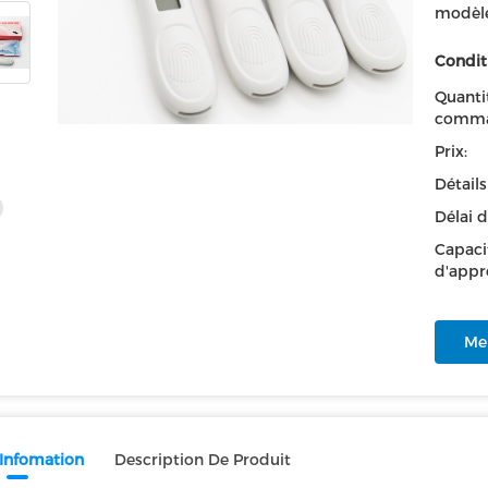
modèle
Condit
Quanti
comma
Prix:
Détail
Délai d
Capaci
d'appr
Mei
 Infomation
Description De Produit