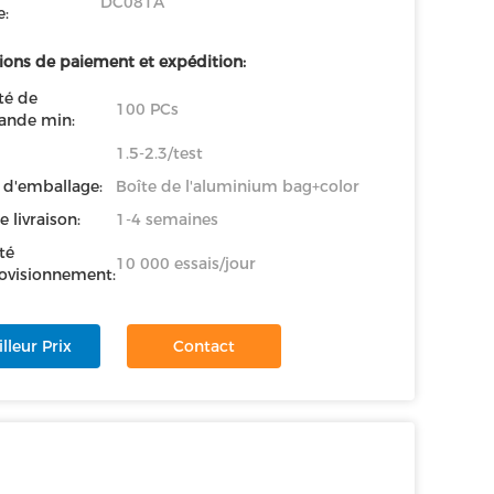
DC081A
:
ions de paiement et expédition:
té de
100 PCs
nde min:
1.5-2.3/test
s d'emballage:
Boîte de l'aluminium bag+color
e livraison:
1-4 semaines
té
10 000 essais/jour
ovisionnement:
lleur Prix
Contact