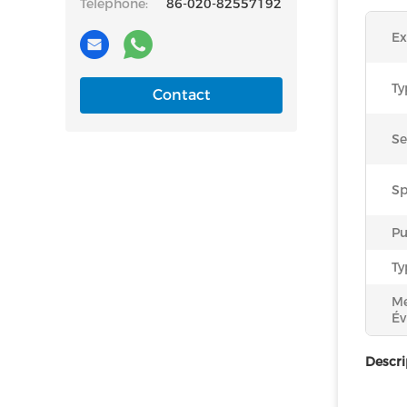
Téléphone:
86-020-82557192
Ex
Ty
Contact
Se
Sp
Pu
Ty
Me
Év
Descri