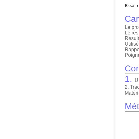
Essai 
Car
Le pro
Le rés
Résult
Utilis
Rappel
Poign
Co
1.
U
2. Tra
Matéri
Mét