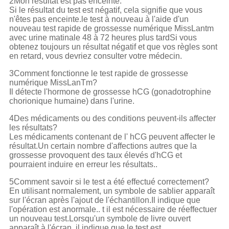
2Mon résultat est pas enceinte.
Si le résultat du test est négatif, cela signifie que vous
n'êtes pas enceinte.le test à nouveau à l'aide d'un
nouveau test rapide de grossesse numérique MissLantm
avec urine matinale 48 à 72 heures plus tardSi vous
obtenez toujours un résultat négatif et que vos règles sont
en retard, vous devriez consulter votre médecin.
3Comment fonctionne le test rapide de grossesse
numérique MissLanTm?
Il détecte l'hormone de grossesse hCG (gonadotrophine
chorionique humaine) dans l'urine.
4Des médicaments ou des conditions peuvent-ils affecter
les résultats?
Les médicaments contenant de l' hCG peuvent affecter le
résultat.Un certain nombre d'affections autres que la
grossesse provoquent des taux élevés d'hCG et
pourraient induire en erreur les résultats..
5Comment savoir si le test a été effectué correctement?
En utilisant normalement, un symbole de sablier apparaît
sur l'écran après l'ajout de l'échantillon.Il indique que
l'opération est anormale.. t il est nécessaire de réeffectuer
un nouveau test.Lorsqu'un symbole de livre ouvert
apparaît à l'écran, il indique que le test est