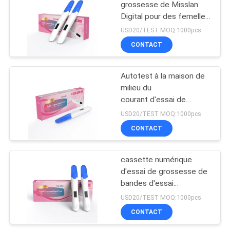
grossesse de Misslan
Digital pour des femelles,
kit rapide précis de
USD20/TEST MOQ:1000pcs
l'essai 1T plus de 99%
CONTACT
Autotest à la maison de
milieu du
courant d'essai de
grossesse de
USD20/TEST MOQ:1000pcs
l'urine HCG d'essai de
CONTACT
grossesse diagnostique
cassette numérique
d'essai de grossesse de
bandes d'essai
d'ovulation et de bandes
USD20/TEST MOQ:1000pcs
d'essai de grossesse
CONTACT