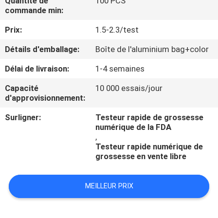
Quantité de
100 PCS
commande min:
CONTRÔLE
Prix:
1.5-2.3/test
DE
Détails d'emballage:
Boîte de l'aluminium bag+color
QUALITÉ
Délai de livraison:
1-4 semaines
CONTACTEZ-
Capacité
10 000 essais/jour
d'approvisionnement:
NOUS
Surligner:
Testeur rapide de grossesse
numérique de la FDA
DEMANDEZ
,
Testeur rapide numérique de
UNE
grossesse en vente libre
CITATION
MEILLEUR PRIX
NOUVELLES