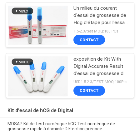
Un milieu du courant
d'essai de grossesse de
Hcg d'étape pour l'essai
précis
1.5-2.3/test MOQ:100 PCs
CONTACT
exposition de Kit With
Digital Accurate Result
d'essai de grossesse de
la CE ANVISA de
USD1.5-2.3/TEST MOQ:100Pcs
10mIU/mL 510k
CONTACT
Kit d'essai de hCG de Digital
MDSAP Kit de test numérique hCG Test numérique de
grossesse rapide à domicile Détection précoce