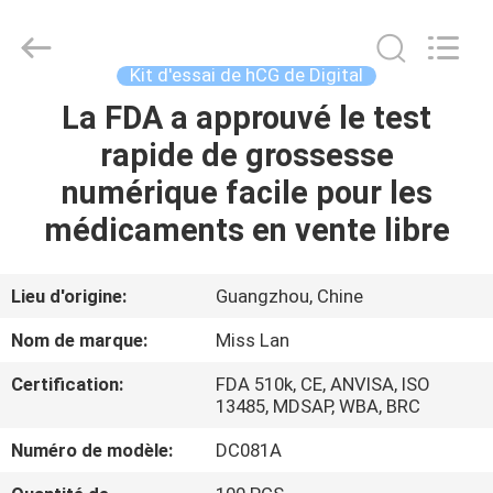
Kit
d'essai
de
hCG
de
Kit d'essai de hCG de Digital
Digital
Fournisseur.
Copyright
La FDA a approuvé le test
MAISON
©
2021
rapide de grossesse
-
2024
vchektest.com.
PRODUITS
numérique facile pour les
All
Rights
Reserved.
médicaments en vente libre
AU
SUJET
Lieu d'origine:
Guangzhou, Chine
DE
Nom de marque:
Miss Lan
NOUS
Certification:
FDA 510k, CE, ANVISA, ISO
13485, MDSAP, WBA, BRC
VISITE
Numéro de modèle:
DC081A
D'USINE