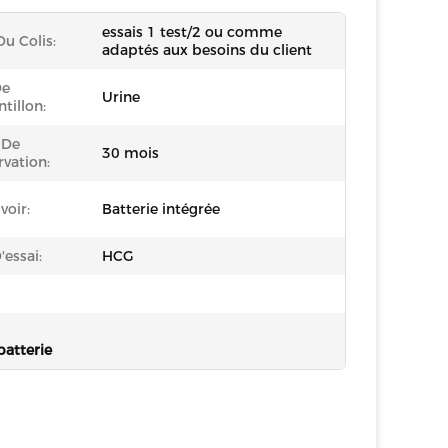
essais 1 test/2 ou comme
Du Colis:
adaptés aux besoins du client
De
Urine
ntillon:
 De
30 mois
vation:
voir:
Batterie intégrée
'essai:
HCG
batterie