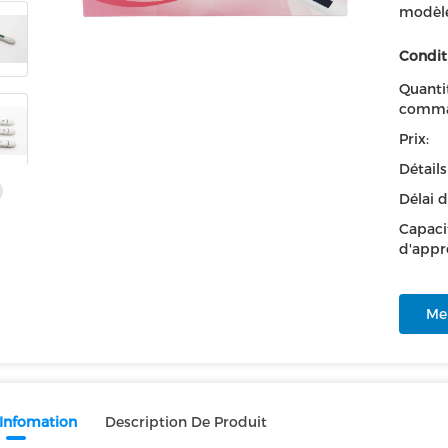
modèle
Condit
Quanti
comma
Prix:
Détail
Délai d
Capaci
d'appr
Mei
 Infomation
Description De Produit