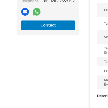
Téléphone:
86-020-82557192
Pr
Ty
Contact
Se
Te
St
Te
Pr
Me
Év
Descri