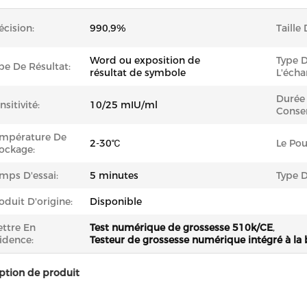
écision:
990,9%
Taille 
Word ou exposition de
Type 
pe De Résultat:
résultat de symbole
L'écha
Durée
nsitivité:
10/25 mIU/ml
Conser
mpérature De
2-30℃
Le Pou
ockage:
mps D'essai:
5 minutes
Type D
oduit D'origine:
Disponible
ttre En
Test numérique de grossesse 510k/CE
,
idence:
Testeur de grossesse numérique intégré à la 
ption de produit