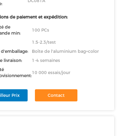
DC081A
:
ions de paiement et expédition:
té de
100 PCs
nde min:
1.5-2.3/test
s d'emballage:
Boîte de l'aluminium bag+color
e livraison:
1-4 semaines
té
10 000 essais/jour
ovisionnement:
lleur Prix
Contact