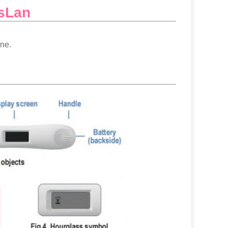
ssLan
ine.