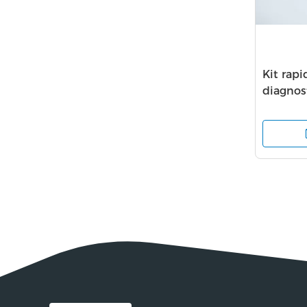
Kit rap
diagnos
ans de 