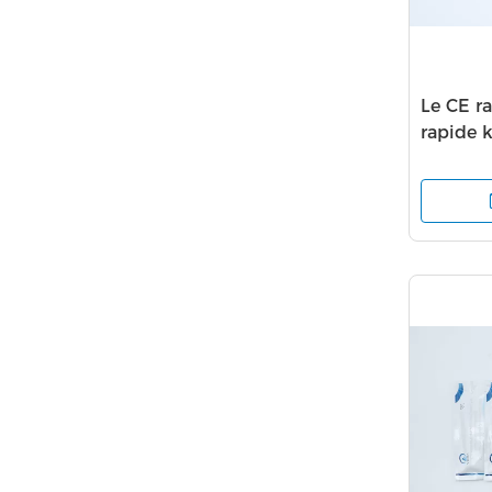
Le CE r
rapide 
diagnos