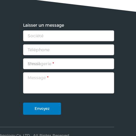
Laisser un message
Messagerie
*
Message
*
Envoyez
hnology Co.,LTD . All Rights Reserved.