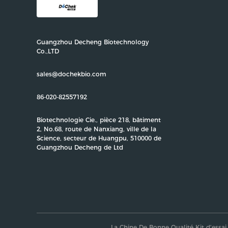
Guangzhou Decheng Biotechnology
Co.,LTD
sales@dochekbio.com
86-020-82557192
Biotechnologie Cie., pièce 218, bâtiment
2, No.68, route de Nanxiang, ville de la
Science, secteur de Huangpu, 510000 de
Guangzhou Decheng de Ltd
La Chine De Bonne Qualité Kit d'essai