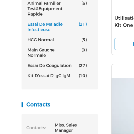
Animal Familier
(6)
Test&Equipment
Rapide
Utilisa
Essai De Maladie
(21)
Kit One
Infectieuse
de Covid
HCG Normal
(5)
Main Gauche
(0)
Normale
Essai De Coagulation
(27)
Kit D'essai D'IgG IgM
(10)
Contacts
Miss. Sales
Contacts:
Manager