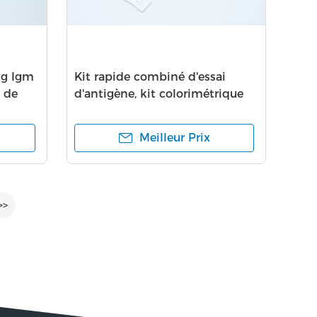
gg Igm
Kit rapide combiné d'essai
s de
d'antigène, kit colorimétrique
de l'analyse 2019nCov
Meilleur Prix
>>