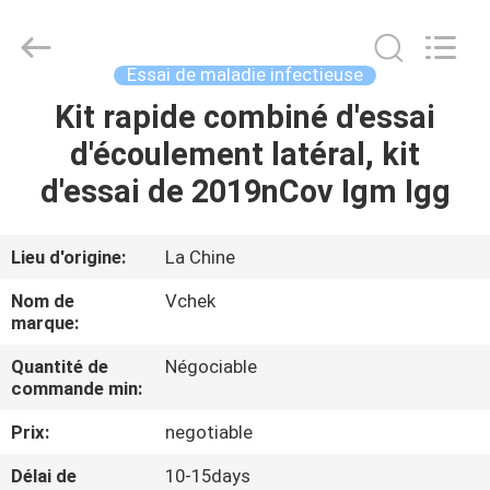
-
2026
Guangzhou
Decheng
Biotechnology
Essai de maladie infectieuse
Co.,LTD.
All
Kit rapide combiné d'essai
MAISON
Rights
Reserved.
d'écoulement latéral, kit
PRODUITS
d'essai de 2019nCov Igm Igg
AU
Lieu d'origine:
La Chine
SUJET
Nom de
Vchek
DE
marque:
NOUS
Quantité de
Négociable
commande min:
VISITE
Prix:
negotiable
D'USINE
Délai de
10-15days