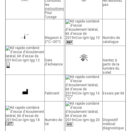
Consultez
Ne réutilisez
les
pas
instructions
Pour
l'usage
Magasin à
Numéro de
2°C~30°C
catalogue
Date
Gardez à
d'échéance
partir de la
lumière du
soleil
Fabricant
Essais par kit
Numéro de
Dispositif
lot
médical
diagnostique