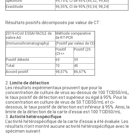
Spécificité
99,15%, CI de 95% (95,32, 99,85)
Exactitude
96,55%, CI de 95% (93,34, 98,24)
Résultats positifs décomposés par valeur de CT :
2019-nCoV ESSAI FACILE de
Méthode comparative
salive AG
de RT-PCR
(Immunochromatography)
(Positif par valeur de Ct)
Positif
Positif (25
(Ct<>
Positif
détecté
69
39
Total
70
45
Accord positif
98,57%
86,67%
2.
Limite de détection
Les résultats expérimentaux prouvent que pour la
concentration de culture de virus au-dessus de 100 TCID50/mL,
le taux positif de détection est supérieur ou égal à 95%. Pour la
concentration en culture de virus de 50 TCID50/mL et ci-
dessous, le taux positif de détection est inférieur à 95%. Ainsi, la
limite de la détection de la carte d'essai est 100 TCID50/mL.
3.
Activité hétérospécifique
L'activité hétérospécifique de la carte d'essai a été évaluée. Les
résultats n'ont montré aucune activité hétérospécifique avec le
spécimen suivant.