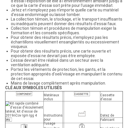
d'essai l'exposition de elle à l'environnement ambiant jusqu'à
ce que la carte d'essai soit prête pour l'usage immédiat.
Jetez et n'employez pas n'importe quelle carte ou matériel
d'essai endommagé ou laissé tomber.
La collection témoin, le stockage, et le transport insuffisants
ou inadéquats peuvent donner des résultats d'essai faux.
Collection témoin et procédures de manipulation exiger la
formation et les conseils spécifiques.
Pour obtenir des résultats précis, n'employez pas les
échantillons visuellement ensanglantés ou excessivement
visqueux.
Pour obtenir des résultats précis, une carte ouverte et
exposée d'essai ne devrait pas être employée.
L'essai devrait être réalisé dans un secteur avec la
ventilation adéquate.
Portez les vêtements de protection, les gants, et la
protection appropriés d'oeil/visage en manipulant le contenu
de cet essai.
Mains de lavage complètement après manipulation.
CLÉ AUX SYMBOLES UTILISÉS
Matériaux
Cassette
inclus
d'essai
Instructions
Datez de
pour
Fabricant
l'usage