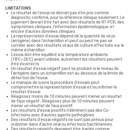
LIMITATIONS
Le résultat de l'essai ne devrait pas être pris comme
diagnostic confirmé, pour la référence clinique seulement. Le
jugement devrait être fait avec des résultats de RT-PCR, des
symptômes cliniques, l'information épidémiologique, et
encore d'autres données cliniques.
La représentation d'essai dépend de la quantité de virus
(antigène) dans l'échantillon et peut ou peut ne pas se
corréler avec des résultats viraux de culture effectués sur le
même échantillon.
L'essai doit être équilibré à la température ambiante
(18℃~26℃) avant utilisée, autrement les résultats peuvent
être incorrects
Un résultat d'essai négatif peut se produire si le niveau de
l'antigène dans un échantillon est au-dessous de la limite de
détection de l'essai.
Le manque de suivre la procédure d'essais peut
compromettre la représentation d'essai et/ou infirmer le
résultat d'essai.
Réagissez moins de 10 minutes peuvent mener un résultat
de faux négatif ; Réagissez plus de 10 minutes peuvent
mener un résultat de faux positif.
Les résultats d'essai positifs n'éliminent pas des Co-
infections avec d'autres agents pathogènes.
Des résultats d'essai négatifs ne sont pas prévus pour
ordonner dans d'autre viral ou infections bactériennes.
Des résultats négatifs devraient être traités comme