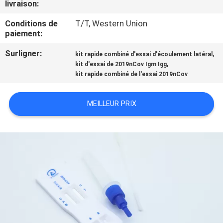
livraison:
CONTRÔLE
Conditions de
T/T, Western Union
paiement:
DE
Surligner:
,
QUALITÉ
kit rapide combiné d'essai d'écoulement latéral
,
kit d'essai de 2019nCov Igm Igg
kit rapide combiné de l'essai 2019nCov
CONTACTEZ-
NOUS
MEILLEUR PRIX
NOUVELLES
DEMANDEZ
UNE
CITATION