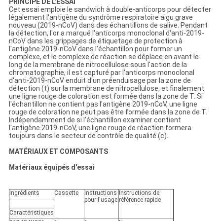
PRINCIPE DE L'ESSAI
Cet essai emploie le sandwich à double-anticorps pour détecter
légalement l'antigène du syndrôme respiratoire aigu grave
nouveau (2019-nCoV) dans des échantillons de salive. Pendant
la détection, l'or a marqué l'anticorps monoclonal d'anti-2019-
nCoV dans les grippages de étiquetage de protection à
l'antigène 2019-nCoV dans l'échantillon pour former un
complexe, et le complexe de réaction se déplace en avant le
long de la membrane de nitrocellulose sous l'action de la
chromatographie, il est capturé par l'anticorps monoclonal
d'anti-2019-nCoV enduit d'un préenduisage par la zone de
détection (t) sur la membrane de nitrocellulose, et finalement
une ligne rouge de coloration est formée dans la zone de T. Si
l'échantillon ne contient pas l'antigène 2019-nCoV, une ligne
rouge de coloration ne peut pas être formée dans la zone de T.
Indépendamment de si l'échantillon examiner contient
l'antigène 2019-nCoV, une ligne rouge de réaction formera
toujours dans le secteur de contrôle de qualité (c).
MATÉRIAUX ET COMPOSANTS
Matériaux équipés d'essai
Ingrédients
Cassette
Instructions
Instructions
de
pour l'usage
référence
rapide
Caractéristiques