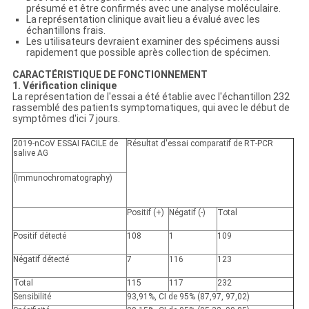
présumé et être confirmés avec une analyse moléculaire.
La représentation clinique avait lieu a évalué avec les
échantillons frais.
Les utilisateurs devraient examiner des spécimens aussi
rapidement que possible après collection de spécimen.
CARACTÉRISTIQUE DE FONCTIONNEMENT
1. Vérification clinique
La représentation de l'essai a été établie avec l'échantillon 232
rassemblé des patients symptomatiques, qui avec le début de
symptômes d'ici 7 jours.
2019-nCoV ESSAI FACILE de
Résultat d'essai comparatif de RT-PCR
salive AG
(Immunochromatography)
Positif (+)
Négatif (-)
Total
Positif
détecté
108
1
109
Négatif
détecté
7
116
123
Total
115
117
232
Sensibilité
93,91%, CI de 95% (87,97, 97,02)