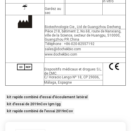
in vitro
Gardez au
sec
Biotechnologie Cie., Ltd de Guangzhou Decheng
Pièce 218, bâtiment 2, No.68, route de Nanxiang,
ville de la Science, secteur de Huangpu, 510000,
Guangzhou P.R.China
Téléphone : +86-020-82557192
sales@dochekbio.com
www.dochekbio.com
Dispositifs médicaux et drogues S.L.
de CMC.
C/ Horacio Lengo Nº 18, CP 29006,
Málaga, Espagne
kit rapide combiné d'essai d'écoulement latéral
kit d'essai de 2019nCov Igm Igg
kit rapide combiné de l'essai 2019nCov