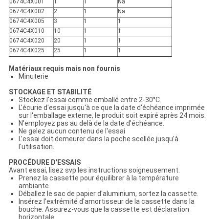
0674C4X001
1
1
Na
0674C4X002
2
1
Na
0674C4X005
3
1
1
0674C4X010
10
1
1
0674C4X020
20
1
1
0674C4X025
25
1
1
Matériaux requis mais non fournis
Minuterie
STOCKAGE ET STABILITÉ
Stockez l'essai comme emballé entre 2-30°C.
L'écurie d'essai jusqu'à ce que la date d'échéance imprimée
sur l'emballage externe, le produit soit expiré après 24 mois.
N'employez pas au delà de la date d'échéance.
Ne gelez aucun contenu de l'essai
L'essai doit demeurer dans la poche scellée jusqu'à
l'utilisation.
PROCÉDURE D'ESSAIS
Avant essai, lisez svp les instructions soigneusement.
Prenez la cassette pour équilibrer à la température
ambiante.
Déballez le sac de papier d'aluminium, sortez la cassette.
Insérez l'extrémité d'amortisseur de la cassette dans la
bouche. Assurez-vous que la cassette est déclaration
horizontale.