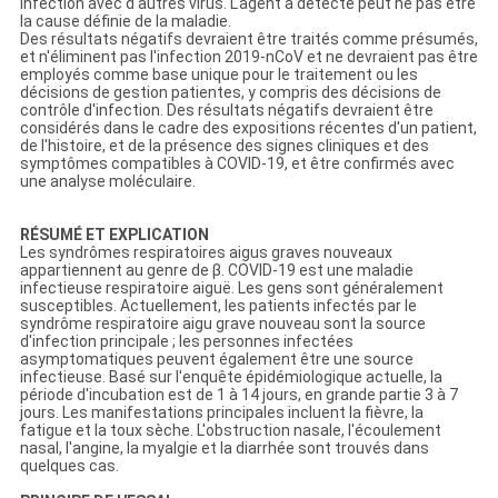
infection avec d'autres virus. L'agent a détecté peut ne pas être
la cause définie de la maladie.
Des résultats négatifs devraient être traités comme présumés,
et n'éliminent pas l'infection 2019-nCoV et ne devraient pas être
employés comme base unique pour le traitement ou les
décisions de gestion patientes, y compris des décisions de
contrôle d'infection. Des résultats négatifs devraient être
considérés dans le cadre des expositions récentes d'un patient,
de l'histoire, et de la présence des signes cliniques et des
symptômes compatibles à COVID-19, et être confirmés avec
une analyse moléculaire.
RÉSUMÉ ET EXPLICATION
Les syndrômes respiratoires aigus graves nouveaux
appartiennent au genre de β. COVID-19 est une maladie
infectieuse respiratoire aiguë. Les gens sont généralement
susceptibles. Actuellement, les patients infectés par le
syndrôme respiratoire aigu grave nouveau sont la source
d'infection principale ; les personnes infectées
asymptomatiques peuvent également être une source
infectieuse. Basé sur l'enquête épidémiologique actuelle, la
période d'incubation est de 1 à 14 jours, en grande partie 3 à 7
jours. Les manifestations principales incluent la fièvre, la
fatigue et la toux sèche. L'obstruction nasale, l'écoulement
nasal, l'angine, la myalgie et la diarrhée sont trouvés dans
quelques cas.