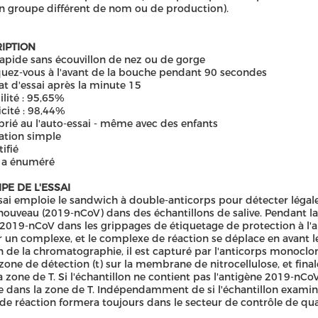
n groupe différent de nom ou de production).
IPTION
rapide sans écouvillon de nez ou de gorge
uez-vous à l'avant de la bouche pendant 90 secondes
at d'essai après la minute 15
ilité : 95,65%
icité : 98,44%
rié au l'auto-essai - même avec des enfants
ation simple
ifié
 a énuméré
PE DE L'ESSAI
sai emploie le sandwich à double-anticorps pour détecter légal
nouveau (2019-nCoV) dans des échantillons de salive. Pendant la
-2019-nCoV dans les grippages de étiquetage de protection à l'
 un complexe, et le complexe de réaction se déplace en avant l
on de la chromatographie, il est capturé par l'anticorps monocl
 zone de détection (t) sur la membrane de nitrocellulose, et fin
a zone de T. Si l'échantillon ne contient pas l'antigène 2019-nCo
 dans la zone de T. Indépendamment de si l'échantillon examine
de réaction formera toujours dans le secteur de contrôle de qual