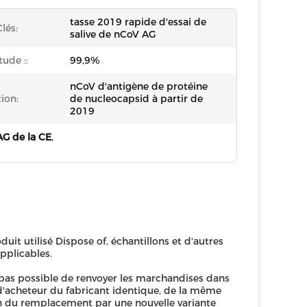
tasse 2019 rapide d'essai de
lés:
salive de nCoV AG
tude ::
99,9%
nCoV d'antigène de protéine
ion:
de nucleocapsid à partir de
2019
AG de la CE
,
duit utilisé Dispose of, échantillons et d'autres
plicables.
st pas possible de renvoyer les marchandises dans
s d'acheteur du fabricant identique, de la même
n du remplacement par une nouvelle variante