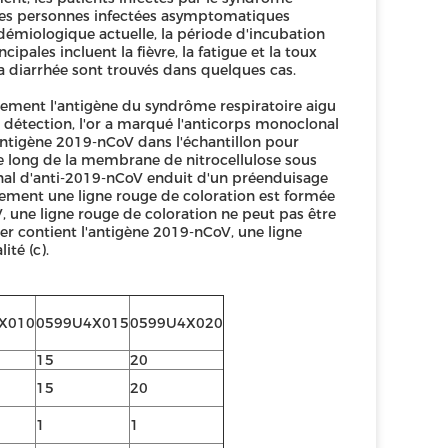
 ; les personnes infectées asymptomatiques
démiologique actuelle, la période d'incubation
cipales incluent la fièvre, la fatigue et la toux
 la diarrhée sont trouvés dans quelques cas.
lement l'antigène du syndrôme respiratoire aigu
 détection, l'or a marqué l'anticorps monoclonal
antigène 2019-nCoV dans l'échantillon pour
e long de la membrane de nitrocellulose sous
onal d'anti-2019-nCoV enduit d'un préenduisage
alement une ligne rouge de coloration est formée
V, une ligne rouge de coloration ne peut pas être
r contient l'antigène 2019-nCoV, une ligne
ité (c).
X010
0599U4X015
0599U4X020
15
20
15
20
1
1