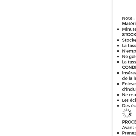
Note :
Matéri
Minute
STOCK
Stocke
La tas
N'empl
Ne gel
La tass
CONDI
Insére
de la 
Enleve
d'indu
Ne man
Les éc
Des éc
PROCÉ
Avant 
Prenez