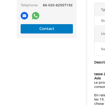
Téléphone:
86-020-82557192
Ty
St
Contact
Ut
Su
Descri
tasse 
Avis
Le pro
consom
En rai
les 15
chose 