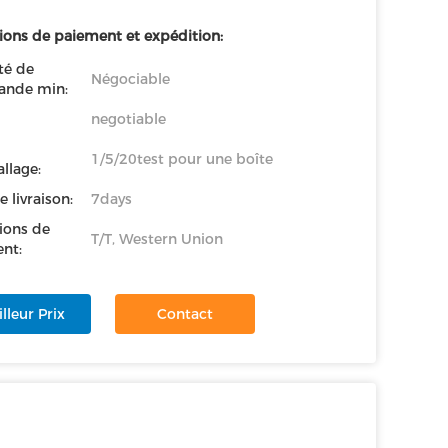
ions de paiement et expédition:
té de
Négociable
nde min:
negotiable
1/5/20test pour une boîte
llage:
e livraison:
7days
ions de
T/T, Western Union
nt:
lleur Prix
Contact