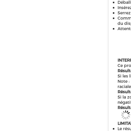
Déball
Insére
Serrez
Comme 
du disp
Attent
INTER
Ce pro
Résulta
Si les 
Note :
racial
Résulta
Si la 
négati
Résulta
LIMIT
Le rés