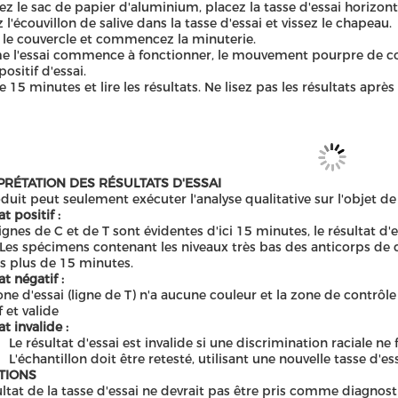
ez le sac de papier d'aluminium, placez la tasse d'essai horizon
z l'écouvillon de salive dans la tasse d'essai et vissez le chapeau.
 le couvercle et commencez la minuterie.
l'essai commence à fonctionner, le mouvement pourpre de coule
ositif d'essai.
e 15 minutes et lire les résultats. Ne lisez pas les résultats aprè
PRÉTATION DES RÉSULTATS D'ESSAI
duit peut seulement exécuter l'analyse qualitative sur l'objet de
t positif :
lignes de C et de T sont évidentes d'ici 15 minutes, le résultat d'es
Les spécimens contenant les niveaux très bas des anticorps de 
es plus de 15 minutes.
t négatif :
zone d'essai (ligne de T) n'a aucune couleur et la zone de contrôle
f et valide
t invalide :
Le résultat d'essai est invalide si une discrimination raciale n
L'échantillon doit être retesté, utilisant une nouvelle tasse d'ess
ATIONS
ultat de la tasse d'essai ne devrait pas être pris comme diagnost