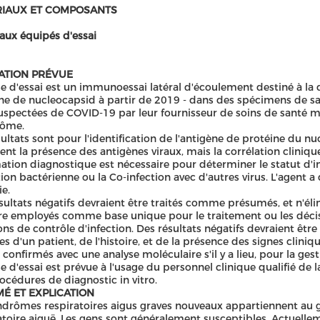
IAUX ET COMPOSANTS
aux équipés d'essai
SATION PRÉVUE
se d'essai est un immunoessai latéral d'écoulement destiné à la
ne de nucleocapsid à partir de 2019 - dans des spécimens de s
uspectées de COVID-19 par leur fournisseur de soins de santé m
ôme.
sultats sont pour l'identification de l'antigène de protéine du n
ent la présence des antigènes viraux, mais la corrélation clinique
ation diagnostique est nécessaire pour déterminer le statut d'inf
ction bactérienne ou la Co-infection avec d'autres virus. L'agent a
e.
sultats négatifs devraient être traités comme présumés, et n'éli
re employés comme base unique pour le traitement ou les décis
ons de contrôle d'infection. Des résultats négatifs devraient êtr
es d'un patient, de l'histoire, et de la présence des signes cl
e confirmés avec une analyse moléculaire s'il y a lieu, pour la ges
se d'essai est prévue à l'usage du personnel clinique qualifié de 
océdures de diagnostic in vitro.
É ET EXPLICATION
ndrômes respiratoires aigus graves nouveaux appartiennent au g
atoire aiguë. Les gens sont généralement susceptibles. Actuellem