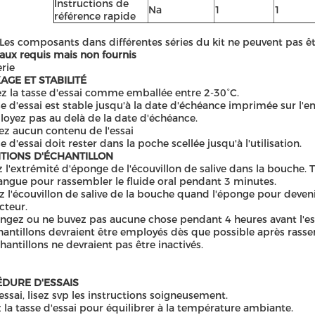
Instructions de
Na
1
1
référence rapide
Les composants dans différentes séries du kit ne peuvent pas ê
aux requis mais non fournis
rie
AGE ET STABILITÉ
z la tasse d'essai comme emballée entre 2-30°C.
se d'essai est stable jusqu'à la date d'échéance imprimée sur l'e
oyez pas au delà de la date d'échéance.
ez aucun contenu de l'essai
e d'essai doit rester dans la poche scellée jusqu'à l'utilisation.
TIONS D'ÉCHANTILLON
z l'extrémité d'éponge de l'écouvillon de salive dans la bouche.
langue pour rassembler le fluide oral pendant 3 minutes.
z l'écouvillon de salive de la bouche quand l'éponge pour deveni
cteur.
gez ou ne buvez pas aucune chose pendant 4 heures avant l'es
hantillons devraient être employés dès que possible après rass
hantillons ne devraient pas être inactivés.
DURE D'ESSAIS
essai, lisez svp les instructions soigneusement.
 la tasse d'essai pour équilibrer à la température ambiante.