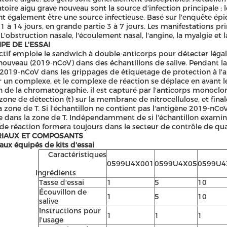
atoire aigu grave nouveau sont la source d'infection principale
t également être une source infectieuse. Basé sur l'enquête épi
 1 à 14 jours, en grande partie 3 à 7 jours. Les manifestations prin
 L'obstruction nasale, l'écoulement nasal, l'angine, la myalgie et
PE DE L'ESSAI
ctif emploie le sandwich à double-anticorps pour détecter léga
nouveau (2019-nCoV) dans des échantillons de salive. Pendant la
-2019-nCoV dans les grippages de étiquetage de protection à l'
 un complexe, et le complexe de réaction se déplace en avant l
on de la chromatographie, il est capturé par l'anticorps monocl
 zone de détection (t) sur la membrane de nitrocellulose, et fin
a zone de T. Si l'échantillon ne contient pas l'antigène 2019-nCo
 dans la zone de T. Indépendamment de si l'échantillon examine
de réaction formera toujours dans le secteur de contrôle de qual
IAUX ET COMPOSANTS
aux équipés de kits d'essai
Caractéristiques
0599U4X001
0599U4X05
0599U4
Ingrédients
Tasse d'essai
1
5
10
Écouvillon de
1
5
10
salive
Instructions pour
1
1
1
l'usage