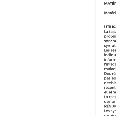
MATÉR
Matéri
UTILI
La tas
protéi
sont s
sympt
Les ré
indiqu
inform
l'infe
maladi
Des ré
pas êt
décisi
récent
et êtr
La tas
des pr
RÉSUM
Les sy
respir