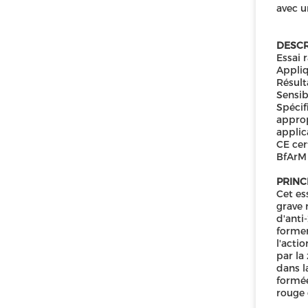
avec u
DESCR
Essai 
Appliq
Résult
Sensib
Spécif
approp
applic
CE cert
BfArM
PRINCI
Cet es
grave 
d'anti
former
l'acti
par la
dans l
formée
rouge 