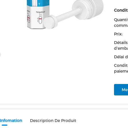
Condit
Quanti
comma
Prix:
Détails
d'emba
Délai d
Condit
paieme
Mei
 Infomation
Description De Produit