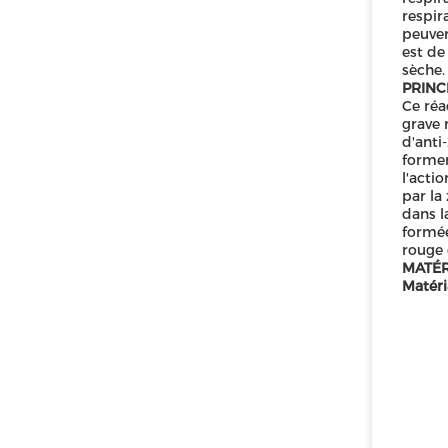
respir
peuven
est de
sèche.
PRINCI
Ce réa
grave 
d'anti
former
l'acti
par la
dans l
formée
rouge 
MATÉR
Matéri