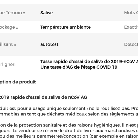
pe Témoin ::
Salive
Mots C
ockage ::
Température ambiante
Exacti
ilisant ::
autotest
Détect
Tasse rapide d'essai de salive de 2019-nCoV 
rligner:
Une tasse d'AG de l'étape COVID 19
ption de produit
2019 rapide d'essai de salive de nCoV AG
duit est pour à usage unique seulement ; ne le réutilisez pas. Pro
mables en tant que déchets médicaux selon des règlements ap
son de la protection sanitaire et des raisons hygiéniques, il n'e
 jours. Le vendeur se réserve le droit de livrer aux marchandise
ou des meilleurs paramètres/conception (par exemple en raiso