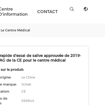
Centre
CONTACT
D'information
 Le Centre Médical
rapide d'essai de salive approuvée de 2019-
AG de la CE pour le centre médical
 sur le produit:
origine:
La Chine
e marque:
Vchek
cation:
CE
o de
0599U4
: