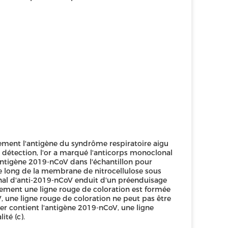
ement l'antigène du syndrôme respiratoire aigu
 détection, l'or a marqué l'anticorps monoclonal
antigène 2019-nCoV dans l'échantillon pour
e long de la membrane de nitrocellulose sous
onal d'anti-2019-nCoV enduit d'un préenduisage
alement une ligne rouge de coloration est formée
V, une ligne rouge de coloration ne peut pas être
r contient l'antigène 2019-nCoV, une ligne
ité (c).