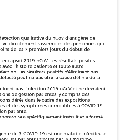
 détection qualitative du nCoV d'antigène de
alive directement rassemblés des personnes qui
oins de les 7 premiers jours du début de
ucleocapsid 2019-nCoV. Les résultats positifs
 avec l'histoire patiente et toute autre
ection. Les résultats positifs n'éliminent pas
 détecté peut ne pas être la cause définie de la
minent pas l'infection 2019-nCoV et ne devraient
ions de gestion patientes, y compris des
e considérés dans le cadre des expositions
iniques et des symptômes compatibles à COVID-19,
tion patiente.
laboratoire a spécifiquement instruit et a formé
enre de β. COVID-19 est une maladie infectieuse
ent, les patients infectés par le syndrôme