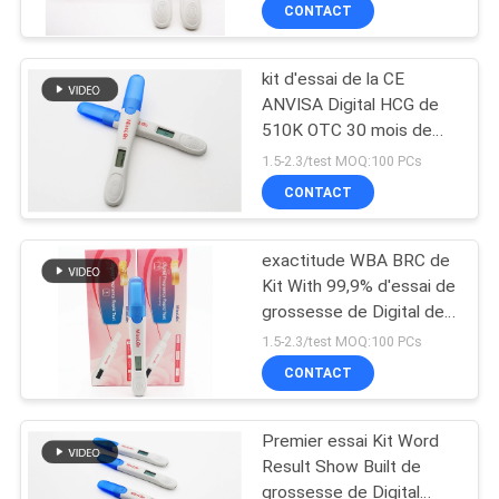
CONTACT
CONTRÔLE
kit d'essai de la CE
DE
11
ANVISA Digital HCG de
QUALITÉ
510K OTC 30 mois de
Kit d'essai de DOA
durée de conservation
1.5-2.3/test MOQ:100 PCs
CONTACTEZ-
CONTACT
NOUS
exactitude WBA BRC de
Kit With 99,9% d'essai de
NOUVELLES
grossesse de Digital de
1
la CE d'OIN 510K
1.5-2.3/test MOQ:100 PCs
Système
DEMANDEZ
CONTACT
UNE
d'Immunofluorecense
Premier essai Kit Word
CITATION
Result Show Built de
grossesse de Digital