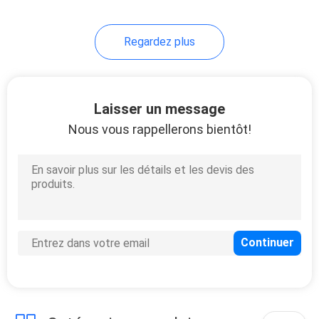
28
Regardez plus
Essai de
coagulation
Laisser un message
Nous vous rappellerons bientôt!
10
Kit d'essai d'IgG IgM