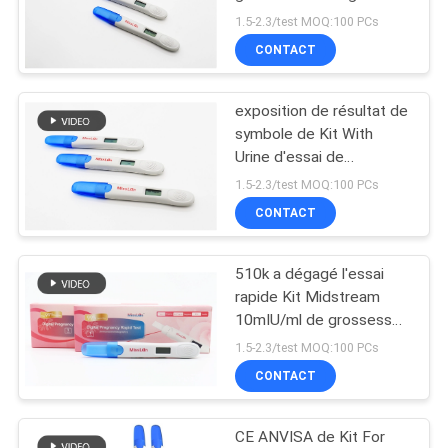
dans la batterie
PLAN
1.5-2.3/test MOQ:100 PCs
CONTACT
DU
6
SITE
Animal familier
exposition de résultat de
symbole de Kit With
Test&Equipment
PRIVACY
Urine d'essai de
grossesse de Digital de
rapide
POLICY
1.5-2.3/test MOQ:100 PCs
la CE 510K
CONTACT
510k a dégagé l'essai
21
rapide Kit Midstream
Essai de maladie
10mIU/ml de grossesse
de Digital
1.5-2.3/test MOQ:100 PCs
infectieuse
CONTACT
CE ANVISA de Kit For