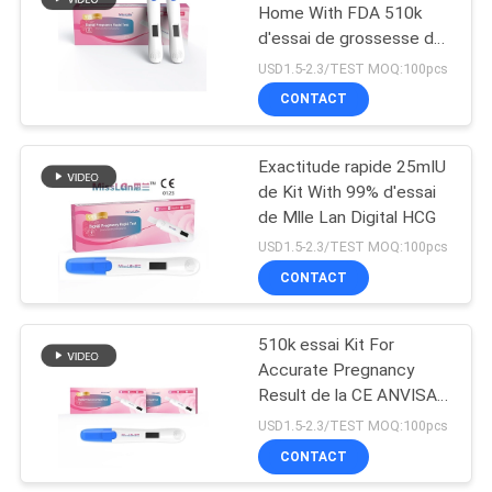
Home With FDA 510k
d'essai de grossesse de
5
Digital d'urine
USD1.5-2.3/TEST MOQ:100pcs
CONTACT
HCG normal
Exactitude rapide 25mIU
de Kit With 99% d'essai
de Mlle Lan Digital HCG
USD1.5-2.3/TEST MOQ:100pcs
CONTACT
0
Main gauche
510k essai Kit For
Accurate Pregnancy
normale
Result de la CE ANVISA
Digital HCG
USD1.5-2.3/TEST MOQ:100pcs
CONTACT