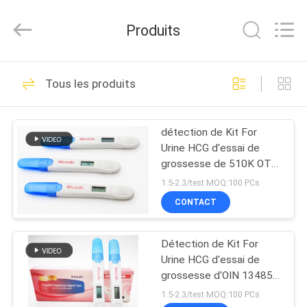
-
2026
Guangzhou
Produits
Decheng
Biotechnology
Co.,LTD.
All
MAISON
Rights
60
Reserved.
Tous les produits
Kit d'essai de hCG
PRODUITS
de Digital
détection de Kit For
Urine HCG d'essai de
AU
grossesse de 510K OTC
SUJET
Digital
1.5-2.3/test MOQ:100 PCs
DE
CONTACT
12
NOUS
Kit d'essai de main
Détection de Kit For
Urine HCG d'essai de
VISITE
gauche de Digital
grossesse d'OIN 13485
Digital
D'USINE
1.5-2.3/test MOQ:100 PCs