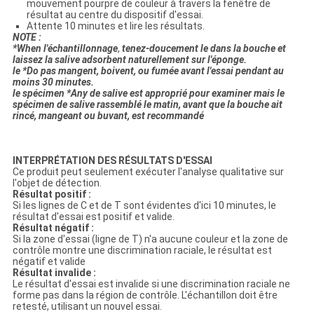
mouvement pourpre de couleur à travers la fenêtre de
résultat au centre du dispositif d'essai.
Attente 10 minutes et lire les résultats.
NOTE :
*When l'échantillonnage
,
tenez-doucement le dans la bouche et
laissez la salive adsorbent naturellement sur l'éponge.
le *Do pas mangent, boivent, ou fumée avant l'essai pendant au
moins 30 minutes.
le spécimen *Any de salive est approprié pour examiner mais le
spécimen de salive rassemblé le matin, avant que la bouche ait
rincé, mangeant ou buvant, est recommandé
INTERPRÉTATION DES RÉSULTATS D'ESSAI
Ce produit peut seulement exécuter l'analyse qualitative sur
l'objet de détection.
Résultat positif :
Si les lignes de C et de T sont évidentes d'ici 10 minutes, le
résultat d'essai est positif et valide.
Résultat négatif :
Si la zone d'essai (ligne de T) n'a aucune couleur et la zone de
contrôle montre une discrimination raciale, le résultat est
négatif et valide
Résultat invalide :
Le résultat d'essai est invalide si une discrimination raciale ne
forme pas dans la région de contrôle. L'échantillon doit être
retesté, utilisant un nouvel essai.