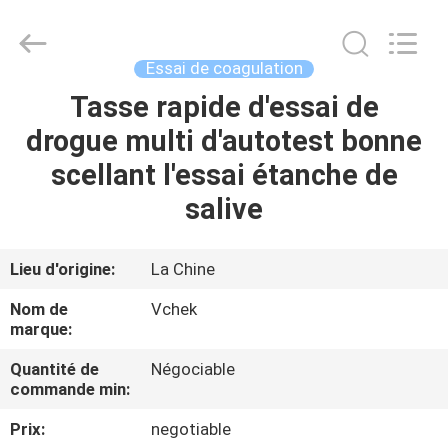
-
2026
Guangzhou
Decheng
Biotechnology
Essai de coagulation
Co.,LTD.
All
Tasse rapide d'essai de
MAISON
Rights
Reserved.
drogue multi d'autotest bonne
PRODUITS
scellant l'essai étanche de
salive
AU
SUJET
Lieu d'origine:
La Chine
DE
Nom de
Vchek
NOUS
marque:
Quantité de
Négociable
commande min:
VISITE
D'USINE
Prix:
negotiable