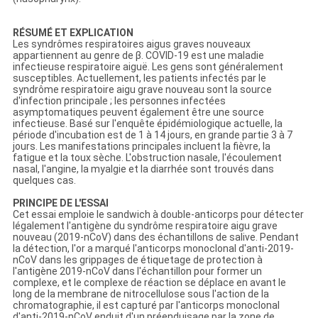
RÉSUMÉ ET EXPLICATION
Les syndrômes respiratoires aigus graves nouveaux
appartiennent au genre de β. COVID-19 est une maladie
infectieuse respiratoire aiguë. Les gens sont généralement
susceptibles. Actuellement, les patients infectés par le
syndrôme respiratoire aigu grave nouveau sont la source
d'infection principale ; les personnes infectées
asymptomatiques peuvent également être une source
infectieuse. Basé sur l'enquête épidémiologique actuelle, la
période d'incubation est de 1 à 14 jours, en grande partie 3 à 7
jours. Les manifestations principales incluent la fièvre, la
fatigue et la toux sèche. L'obstruction nasale, l'écoulement
nasal, l'angine, la myalgie et la diarrhée sont trouvés dans
quelques cas.
PRINCIPE DE L'ESSAI
Cet essai emploie le sandwich à double-anticorps pour détecter
légalement l'antigène du syndrôme respiratoire aigu grave
nouveau (2019-nCoV) dans des échantillons de salive. Pendant
la détection, l'or a marqué l'anticorps monoclonal d'anti-2019-
nCoV dans les grippages de étiquetage de protection à
l'antigène 2019-nCoV dans l'échantillon pour former un
complexe, et le complexe de réaction se déplace en avant le
long de la membrane de nitrocellulose sous l'action de la
chromatographie, il est capturé par l'anticorps monoclonal
d'anti-2019-nCoV enduit d'un préenduisage par la zone de