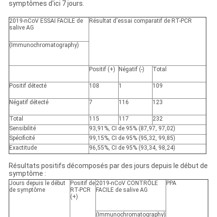
symptômes d'ici 7 jours.
2019-nCoV ESSAI FACILE de
Résultat d'essai comparatif de RT-PCR
salive AG
(Immunochromatography)
Positif (+)
Négatif (-)
Total
Positif
détecté
108
1
109
Négatif
détecté
7
116
123
Total
115
117
232
Sensibilité
93,91%, CI de 95% (87,97, 97,02)
Spécificité
99,15%, CI de 95% (95,32, 99,85)
Exactitude
96,55%, CI de 95% (93,34, 98,24)
Résultats positifs décomposés par des jours depuis le début de
symptôme :
Jours depuis le début
Positif de
2019-nCoV CONTRÔLE
PPA
de symptôme
RT-PCR
FACILE de salive AG
(+)
(Immunochromatography)