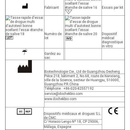
Fabricant
Essais par kit
Numéro de
Dispositif
lot
médical
diagnostique
in vitro
Gardez au
sec
Biotechnologie Cie., Ltd de Guangzhou Decheng
Pièce 218, bâtiment 2, No.68, route de Nanxiang,
ville de la Science, secteur de Huangpu, 510000,
Guangzhou P.R.China
Téléphone : +86-020-82557192
service@dochekbio.com
www.dochekbio.com
Dispositifs médicaux et drogues S.L.
de CMC.
C/ Horacio Lengo Nº 18, CP 29006,
Málaga, Espagne