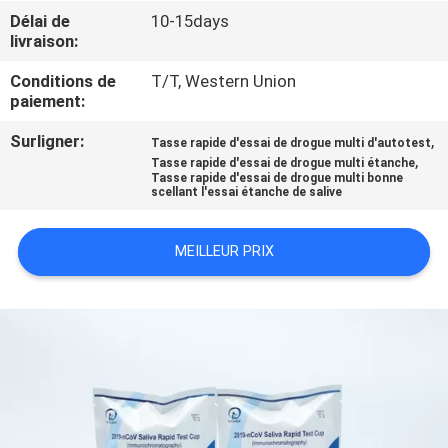
Délai de
10-15days
livraison:
CONTRÔLE
DE
Conditions de
T/T, Western Union
paiement:
QUALITÉ
Surligner:
,
Tasse rapide d'essai de drogue multi d'autotest
,
Tasse rapide d'essai de drogue multi étanche
CONTACTEZ-
Tasse rapide d'essai de drogue multi bonne
scellant l'essai étanche de salive
NOUS
MEILLEUR PRIX
NOUVELLES
DEMANDEZ
UNE
CITATION