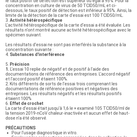
le taux positif de détection est supérieur ou égal à 95%. Pour la
concentration en culture de virus de 50 TCID50/mL et ci-
dessous, le taux positif de détection est inférieur à 95%. Ainsi, la
limite de la détection de la carte d'essai est 100 TCID50/mL.
3.
Activité hétérospécifique
L'activité hétérospécifique de la carte d'essai a été évaluée. Les
résultats n'ont montré aucune activité hétérospécifique avec le
spécimen suivant.
Les résultats d'essai ne sont pas interférés la substance à la
concentration suivante :
4.
Substances d'interférence
5.
Précision
1.
L'essai 10 replie de négatif et de positif à l'aide des
documentations de référence des entreprises. L'accord négatif
et l'accord positif étaient 100%.
2. Kits différents de sorts de l'essai trois comprenant les
documentations de référence positives et négatives des
entreprises. Les résultats négatifs et les résultats positifs
étaient 100%
6.
Effet de crochet
La carte d'essai était jusqu'à 1,6 le × examiné 105 TCID50/ml de
la tension 2019-nCoV chaleur-inactivée et aucun effet de haut-
dose n'a été observé.
PRÉCAUTIONS
Pour l'usage diagnostique in vitro.