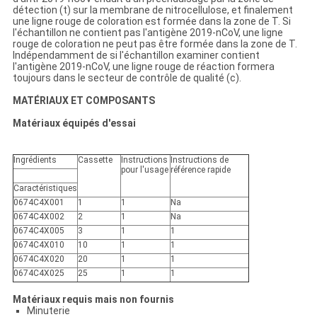
détection (t) sur la membrane de nitrocellulose, et finalement
une ligne rouge de coloration est formée dans la zone de T. Si
l'échantillon ne contient pas l'antigène 2019-nCoV, une ligne
rouge de coloration ne peut pas être formée dans la zone de T.
Indépendamment de si l'échantillon examiner contient
l'antigène 2019-nCoV, une ligne rouge de réaction formera
toujours dans le secteur de contrôle de qualité (c).
MATÉRIAUX ET COMPOSANTS
Matériaux équipés d'essai
Ingrédients
Cassette
Instructions
Instructions
de
pour l'usage
référence
rapide
Caractéristiques
0674C4X001
1
1
Na
0674C4X002
2
1
Na
0674C4X005
3
1
1
0674C4X010
10
1
1
0674C4X020
20
1
1
0674C4X025
25
1
1
Matériaux requis mais non fournis
Minuterie