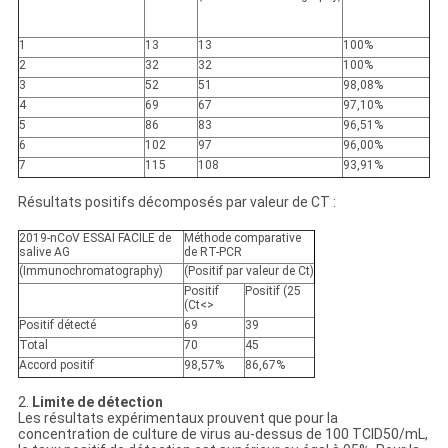
1
13
13
100%
2
32
32
100%
3
52
51
98,08%
4
69
67
97,10%
5
86
83
96,51%
6
102
97
96,00%
7
115
108
93,91%
Résultats positifs décomposés par valeur de CT :
2019-nCoV ESSAI FACILE de
Méthode comparative
salive AG
de RT-PCR
(Immunochromatography)
(Positif par valeur de Ct)
Positif
Positif (25
(Ct<>
Positif
détecté
69
39
Total
70
45
Accord positif
98,57%
86,67%
2.
Limite de détection
Les résultats expérimentaux prouvent que pour la
concentration de culture de virus au-dessus de 100 TCID50/mL,