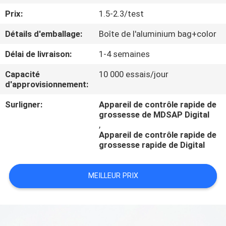
Prix:
1.5-2.3/test
CONTRÔLE
Détails d'emballage:
Boîte de l'aluminium bag+color
DE
Délai de livraison:
1-4 semaines
QUALITÉ
Capacité
10 000 essais/jour
d'approvisionnement:
CONTACTEZ-
Surligner:
Appareil de contrôle rapide de
NOUS
grossesse de MDSAP Digital
,
Appareil de contrôle rapide de
DEMANDEZ
grossesse rapide de Digital
UNE
CITATION
MEILLEUR PRIX
NOUVELLES