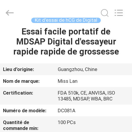
Kit
d'essai
de
hCG
de
Kit d'essai de hCG de Digital
Digital
Fournisseur.
Copyright
Essai facile portatif de
MAISON
©
2021
MDSAP Digital d'essayeur
-
2024
vchektest.com.
PRODUITS
rapide rapide de grossesse
All
Rights
Reserved.
AU
Lieu d'origine:
Guangzhou, Chine
SUJET
Nom de marque:
Miss Lan
DE
Certification:
FDA 510k, CE, ANVISA, ISO
NOUS
13485, MDSAP, WBA, BRC
Numéro de modèle:
DC081A
VISITE
Quantité de
100 PCs
D'USINE
commande min: