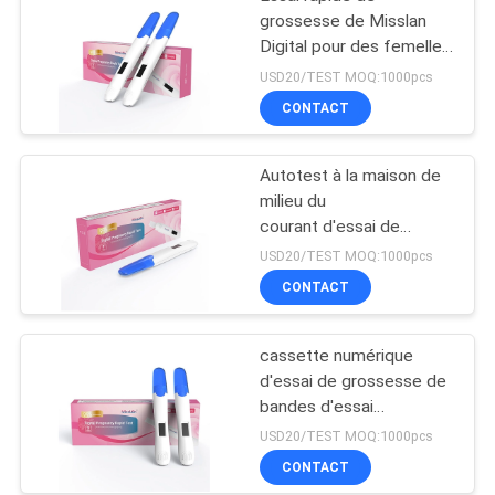
grossesse de Misslan
Digital pour des femelles,
kit rapide précis de
USD20/TEST MOQ:1000pcs
l'essai 1T plus de 99%
CONTACT
Autotest à la maison de
milieu du
courant d'essai de
grossesse de
USD20/TEST MOQ:1000pcs
l'urine HCG d'essai de
CONTACT
grossesse diagnostique
cassette numérique
d'essai de grossesse de
bandes d'essai
d'ovulation et de bandes
USD20/TEST MOQ:1000pcs
d'essai de grossesse
CONTACT