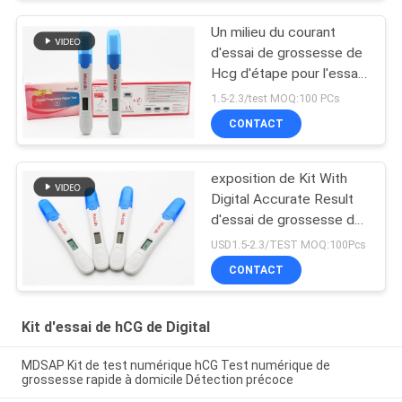
Un milieu du courant
d'essai de grossesse de
Hcg d'étape pour l'essai
précis
1.5-2.3/test MOQ:100 PCs
CONTACT
exposition de Kit With
Digital Accurate Result
d'essai de grossesse de
la CE ANVISA de
USD1.5-2.3/TEST MOQ:100Pcs
10mIU/mL 510k
CONTACT
Kit d'essai de hCG de Digital
MDSAP Kit de test numérique hCG Test numérique de
grossesse rapide à domicile Détection précoce