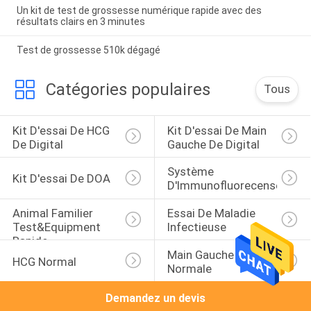
Un kit de test de grossesse numérique rapide avec des
résultats clairs en 3 minutes
Test de grossesse 510k dégagé
Catégories populaires
Tous
Kit D'essai De HCG 
Kit D'essai De Main 
De Digital
Gauche De Digital
Système 
Kit D'essai De DOA
D'Immunofluorecense
Animal Familier 
Essai De Maladie 
Test&Equipment 
Infectieuse
Rapide
Main Gauche 
HCG Normal
Normale
Demandez un devis