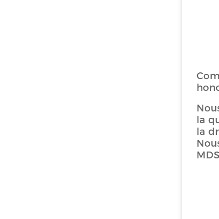
Comm
hono
Nous
la q
la d
Nous
MDSA