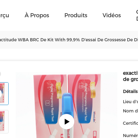
rçu
À Propos
Produits
Vidéos
actitude WBA BRC De Kit With 99,9% D'essai De Grossesse De Di
exact
de gro
Détails
Lieu d'
Nom d
Certifi
Numér