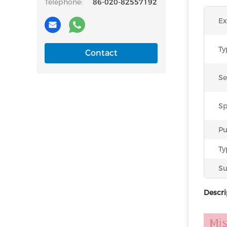
Téléphone:
86-020-82557192
Ex
Ty
Contact
Se
Sp
Pu
Ty
Su
Descri