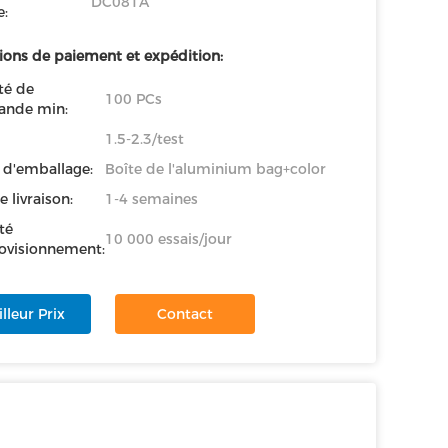
DC081A
:
ions de paiement et expédition:
té de
100 PCs
nde min:
1.5-2.3/test
s d'emballage:
Boîte de l'aluminium bag+color
e livraison:
1-4 semaines
té
10 000 essais/jour
ovisionnement:
lleur Prix
Contact