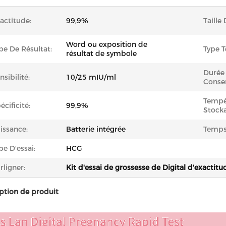
actitude:
99,9%
Taille
Word ou exposition de
pe De Résultat:
Type 
résultat de symbole
Durée
nsibilité:
10/25 mIU/ml
Conser
Tempé
écificité:
99,9%
Stock
issance:
Batterie intégrée
Temps 
pe D'essai:
HCG
rligner:
Kit d'essai de grossesse de Digital d'exactitu
ption de produit