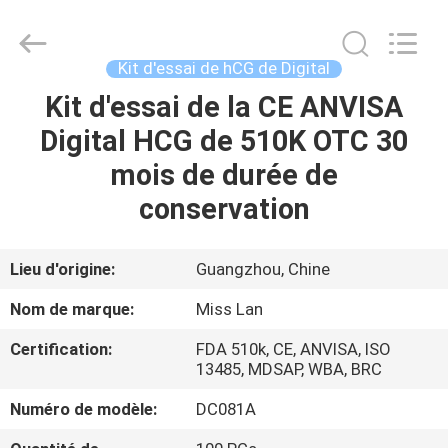
-
2026
Guangzhou
Decheng
Biotechnology
Kit d'essai de hCG de Digital
Co.,LTD.
All
Kit d'essai de la CE ANVISA
MAISON
Rights
Reserved.
Digital HCG de 510K OTC 30
PRODUITS
mois de durée de
conservation
AU
SUJET
Lieu d'origine:
Guangzhou, Chine
DE
Nom de marque:
Miss Lan
NOUS
Certification:
FDA 510k, CE, ANVISA, ISO
13485, MDSAP, WBA, BRC
VISITE
Numéro de modèle:
DC081A
D'USINE