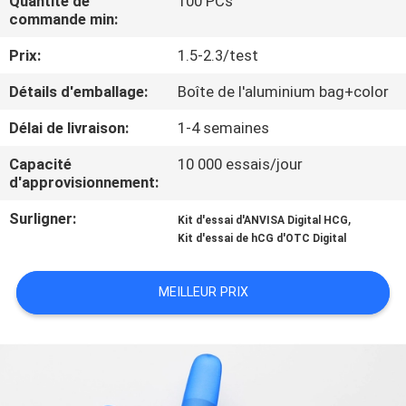
Quantité de
100 PCs
commande min:
CONTRÔLE
Prix:
1.5-2.3/test
DE
Détails d'emballage:
Boîte de l'aluminium bag+color
QUALITÉ
Délai de livraison:
1-4 semaines
CONTACTEZ-
Capacité
10 000 essais/jour
d'approvisionnement:
NOUS
Surligner:
,
Kit d'essai d'ANVISA Digital HCG
Kit d'essai de hCG d'OTC Digital
NOUVELLES
MEILLEUR PRIX
DEMANDEZ
UNE
CITATION