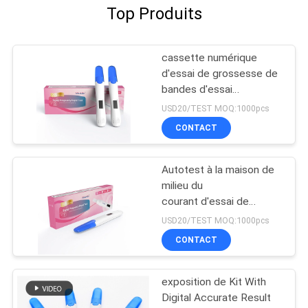
Top Produits
cassette numérique
d'essai de grossesse de
bandes d'essai
d'ovulation et de bandes
USD20/TEST MOQ:1000pcs
d'essai de grossesse
CONTACT
Autotest à la maison de
milieu du
courant d'essai de
grossesse de
USD20/TEST MOQ:1000pcs
l'urine HCG d'essai de
CONTACT
grossesse diagnostique
exposition de Kit With
Digital Accurate Result