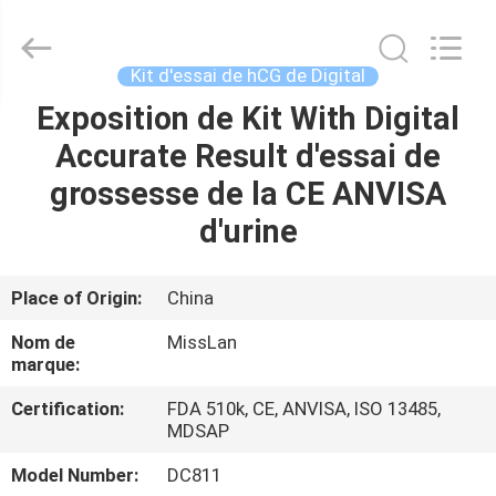
-
2026
Guangzhou
Decheng
Biotechnology
Kit d'essai de hCG de Digital
Co.,LTD.
All
Exposition de Kit With Digital
MAISON
Rights
Reserved.
Accurate Result d'essai de
PRODUITS
grossesse de la CE ANVISA
d'urine
AU
SUJET
Place of Origin:
China
DE
Nom de
MissLan
NOUS
marque:
Certification:
FDA 510k, CE, ANVISA, ISO 13485,
MDSAP
VISITE
D'USINE
Model Number:
DC811