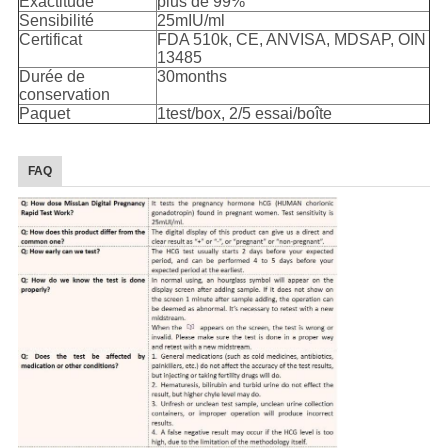
Exactitude
plus de 99%
Sensibilité
25mIU/ml
Certificat
FDA 510k, CE, ANVISA, MDSAP, OIN
13485
Durée de
30months
conservation
Paquet
1test/box, 2/5 essai/boîte
FAQ