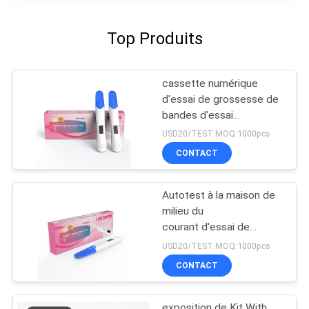
Top Produits
cassette numérique
d'essai de grossesse de
bandes d'essai
d'ovulation et de bandes
USD20/TEST MOQ:1000pcs
d'essai de grossesse
CONTACT
Autotest à la maison de
milieu du
courant d'essai de
grossesse de
USD20/TEST MOQ:1000pcs
l'urine HCG d'essai de
CONTACT
grossesse diagnostique
exposition de Kit With