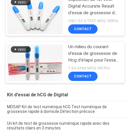
Digital Accurate Result
d'essai de grossesse de
la CE ANVISA de
USD1.5-2.3/TEST MOQ:100Pcs
10mIU/mL 510k
CONTACT
Un milieu du courant
d'essai de grossesse de
Hcg d'étape pour l'essai
précis
1.5-2.3/test MOQ:100 PCs
CONTACT
Kit d'essai de hCG de Digital
MDSAP Kit de test numérique hCG Test numérique de
grossesse rapide à domicile Détection précoce
Un kit de test de grossesse numérique rapide avec des
résultats clairs en 3 minutes