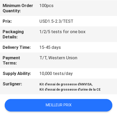
Minimum Order
100pcs
Quantity:
CONTRÔLE
DE
Prix:
USD1.5-2.3/TEST
QUALITÉ
Packaging
1/2/5 tests for one box
Details:
CONTACTEZ-
Delivery Time:
15-45 days
NOUS
Payment
T/T, Western Union
Terms:
NOUVELLES
Supply Ability:
10,000 tests/day
Surligner:
,
Kit d'essai de grossesse d'ANVISA
DEMANDEZ
Kit d'essai de grossesse d'urine de la CE
UNE
MEILLEUR PRIX
CITATION