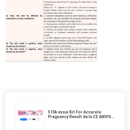
510k essai Kit For Accurate
Pregnancy Result de la CE ANVISA
Digital HCG