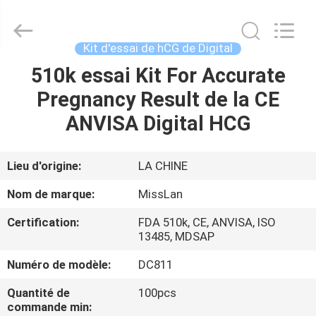
-
2026
Guangzhou
Decheng
Biotechnology
Kit d'essai de hCG de Digital
Co.,LTD.
All
510k essai Kit For Accurate
MAISON
Rights
Reserved.
Pregnancy Result de la CE
PRODUITS
ANVISA Digital HCG
AU
Lieu d'origine:
LA CHINE
SUJET
Nom de marque:
MissLan
DE
Certification:
FDA 510k, CE, ANVISA, ISO
NOUS
13485, MDSAP
Numéro de modèle:
DC811
VISITE
Quantité de
100pcs
D'USINE
commande min: