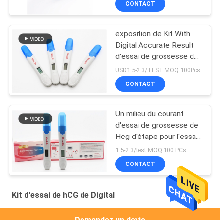
CONTACT
grossesse diagnostique
exposition de Kit With
Digital Accurate Result
d'essai de grossesse de
la CE ANVISA de
USD1.5-2.3/TEST MOQ:100Pcs
10mIU/mL 510k
CONTACT
Un milieu du courant
d'essai de grossesse de
Hcg d'étape pour l'essai
précis
1.5-2.3/test MOQ:100 PCs
CONTACT
Kit d'essai de hCG de Digital
MDSAP Kit de test numérique hCG Test numérique de
Demandez un devis