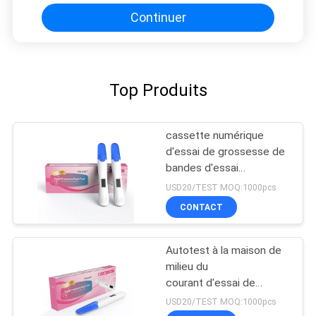
Continuer
Top Produits
cassette numérique
d'essai de grossesse de
bandes d'essai
d'ovulation et de bandes
USD20/TEST MOQ:1000pcs
d'essai de grossesse
CONTACT
Autotest à la maison de
milieu du
courant d'essai de
grossesse de
USD20/TEST MOQ:1000pcs
l'urine HCG d'essai de