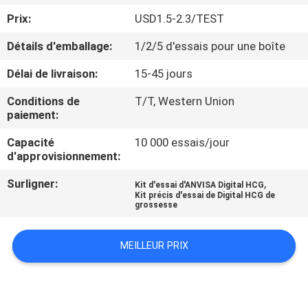
Prix:
USD1.5-2.3/TEST
CONTRÔLE
Détails d'emballage:
1/2/5 d'essais pour une boîte
DE
Délai de livraison:
15-45 jours
QUALITÉ
Conditions de
T/T, Western Union
paiement:
CONTACTEZ-
Capacité
10 000 essais/jour
NOUS
d'approvisionnement:
Surligner:
,
Kit d'essai d'ANVISA Digital HCG
NOUVELLES
Kit précis d'essai de Digital HCG de
grossesse
DEMANDEZ
MEILLEUR PRIX
UNE
CITATION