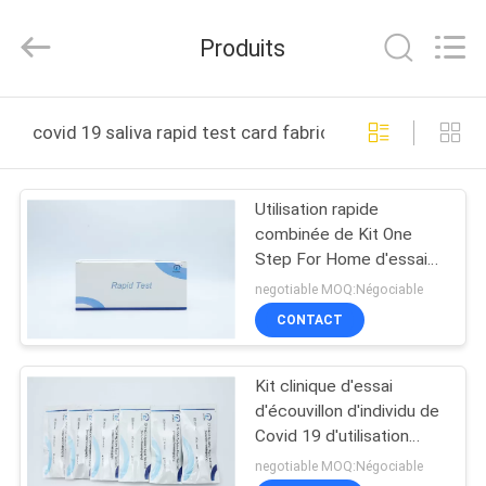
-
2026
Guangzhou
Produits
Decheng
Biotechnology
Co.,LTD.
All
MAISON
Rights
Reserved.
covid 19 saliva rapid test card fabrication en ligne
PRODUITS
Utilisation rapide
combinée de Kit One
AU
Step For Home d'essai
SUJET
de Covid 19 faciles
negotiable MOQ:Négociable
DE
CONTACT
NOUS
Kit clinique d'essai
d'écouvillon d'individu de
VISITE
Covid 19 d'utilisation
pour la détection
D'USINE
negotiable MOQ:Négociable