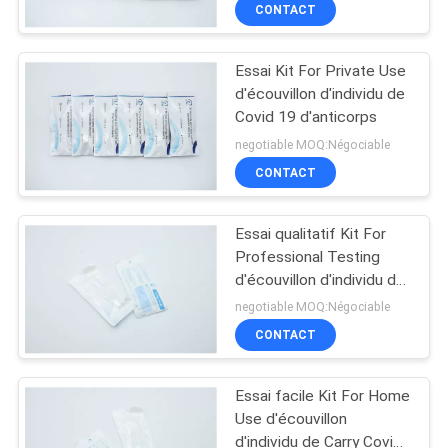
qualitative
CONTACT
CONTRÔLE
Essai Kit For Private Use
DE
d'écouvillon d'individu de
QUALITÉ
Covid 19 d'anticorps
negotiable MOQ:Négociable
CONTACTEZ-
CONTACT
NOUS
Essai qualitatif Kit For
Professional Testing
NOUVELLES
d'écouvillon d'individu de
Covid 19
negotiable MOQ:Négociable
DEMANDEZ
CONTACT
UNE
Essai facile Kit For Home
CITATION
Use d'écouvillon
d'individu de Carry Covid