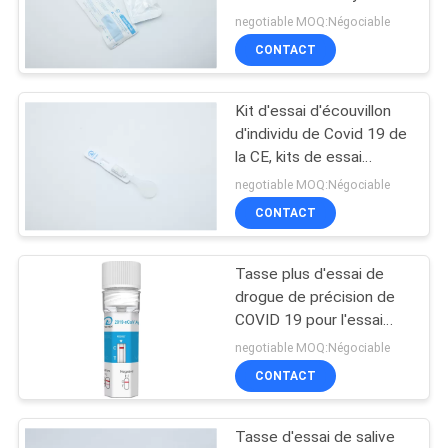
19
PLAN
negotiable MOQ:Négociable
CONTACT
DU
SITE
Kit d'essai d'écouvillon
d'individu de Covid 19 de
PRIVACY
la CE, kits de essai
d'individu d'antigène
POLICY
negotiable MOQ:Négociable
CONTACT
Tasse plus d'essai de
drogue de précision de
COVID 19 pour l'essai
d'hôpital
negotiable MOQ:Négociable
CONTACT
Tasse d'essai de salive