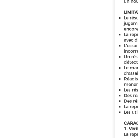
un nou
LIMIT
Le rés
jugeme
encore
La rep
avec d
L'essa
incorr
Un rés
détecti
Le man
d'essai
Réagis
mener 
Les ré
Des ré
Des ré
La rep
Les ut
CARAC
1. Véri
La rep