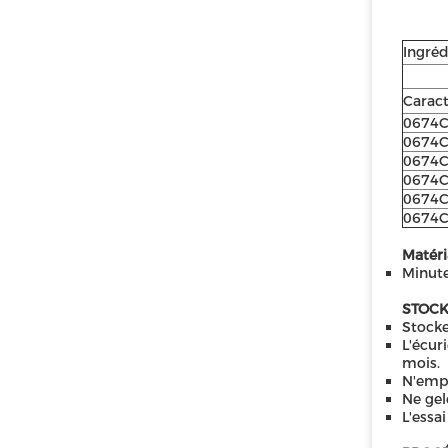
Ingréd
Caract
0674
0674
0674
0674
0674
0674
Matéri
Minute
STOCK
Stocke
L'écur
mois.
N'empl
Ne gel
L'essa