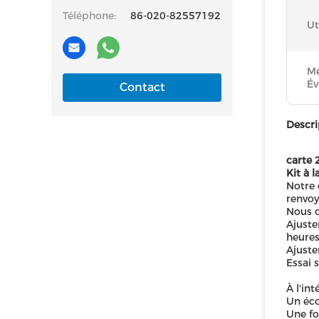
Téléphone:
86-020-82557192
Ut
Me
Év
Contact
Descri
carte 
Kit à 
Notre 
renvoy
Nous o
Ajuste
heures
Ajuste
Essai 
À l'in
Un éco
Une f