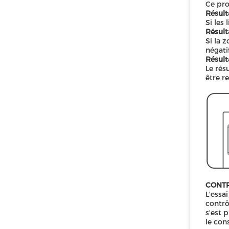
Ce pro
Résulta
Si les 
Résulta
Si la 
négati
Résulta
Le rés
être re
CONTR
L'essa
contrô
s'est 
le con