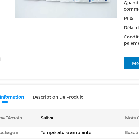
Quanti
comma
Prix:
Délai d
Condit
paieme
Mei
 Infomation
Description De Produit
pe Témoin ::
Salive
Mots C
ockage ::
Température ambiante
Exacti