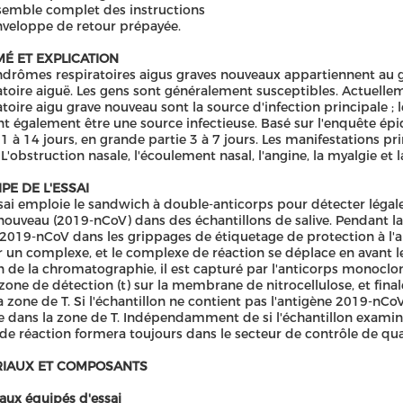
emble complet des instructions
veloppe de retour prépayée.
É ET EXPLICATION
ndrômes respiratoires aigus graves nouveaux appartiennent au g
atoire aiguë. Les gens sont généralement susceptibles. Actuellem
atoire aigu grave nouveau sont la source d'infection principale
t également être une source infectieuse. Basé sur l'enquête épi
 1 à 14 jours, en grande partie 3 à 7 jours. Les manifestations prin
 L'obstruction nasale, l'écoulement nasal, l'angine, la myalgie et
PE DE L'ESSAI
sai emploie le sandwich à double-anticorps pour détecter légal
nouveau (2019-nCoV) dans des échantillons de salive. Pendant la
-2019-nCoV dans les grippages de étiquetage de protection à l'
 un complexe, et le complexe de réaction se déplace en avant l
on de la chromatographie, il est capturé par l'anticorps monocl
 zone de détection (t) sur la membrane de nitrocellulose, et fin
a zone de T. Si l'échantillon ne contient pas l'antigène 2019-nCo
 dans la zone de T. Indépendamment de si l'échantillon examine
de réaction formera toujours dans le secteur de contrôle de qual
IAUX ET COMPOSANTS
aux équipés d'essai