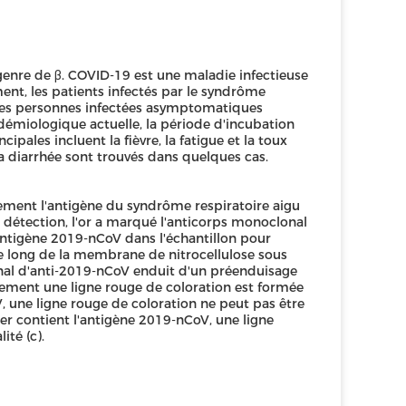
enre de β. COVID-19 est une maladie infectieuse
ent, les patients infectés par le syndrôme
 ; les personnes infectées asymptomatiques
démiologique actuelle, la période d'incubation
cipales incluent la fièvre, la fatigue et la toux
 la diarrhée sont trouvés dans quelques cas.
ement l'antigène du syndrôme respiratoire aigu
 détection, l'or a marqué l'anticorps monoclonal
antigène 2019-nCoV dans l'échantillon pour
e long de la membrane de nitrocellulose sous
onal d'anti-2019-nCoV enduit d'un préenduisage
alement une ligne rouge de coloration est formée
V, une ligne rouge de coloration ne peut pas être
r contient l'antigène 2019-nCoV, une ligne
ité (c).