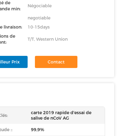
té de
Négociable
nde min:
negotiable
e livraison:
10-15days
ions de
T/T, Western Union
nt:
lleur Prix
Contact
carte 2019 rapide d'essai de
lés:
salive de nCoV AG
tude ::
99,9%