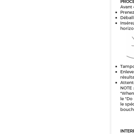
PROCÉ
Avant 
Prenez
Déball
Insére
horizo
Tampon
Enleve
résult
Attent
NOTE :
*When 
le *Do
le spé
bouche
INTER