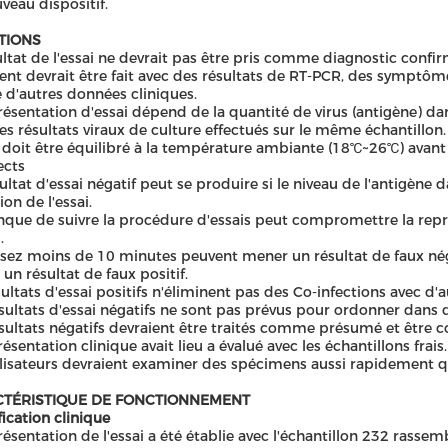
veau dispositif.
ATIONS
ultat de l'essai ne devrait pas être pris comme diagnostic confir
nt devrait être fait avec des résultats de RT-PCR, des symptôme
 d'autres données cliniques.
résentation d'essai dépend de la quantité de virus (antigène) dan
es résultats viraux de culture effectués sur le même échantillon.
i doit être équilibré à la température ambiante (18℃~26℃) avant 
ects
ultat d'essai négatif peut se produire si le niveau de l'antigène 
on de l'essai.
que de suivre la procédure d'essais peut compromettre la représ
.
sez moins de 10 minutes peuvent mener un résultat de faux nég
un résultat de faux positif.
sultats d'essai positifs n'éliminent pas des Co-infections avec d
sultats d'essai négatifs ne sont pas prévus pour ordonner dans d'
sultats négatifs devraient être traités comme présumé et être c
résentation clinique avait lieu a évalué avec les échantillons frais.
ilisateurs devraient examiner des spécimens aussi rapidement q
TÉRISTIQUE DE FONCTIONNEMENT
fication clinique
résentation de l'essai a été établie avec l'échantillon 232 rass