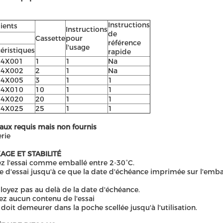
Instructions
ients
Instructions
de
Cassette
pour
référence
l'usage
éristiques
rapide
C4X001
1
1
Na
C4X002
2
1
Na
C4X005
3
1
1
C4X010
10
1
1
C4X020
20
1
1
C4X025
25
1
1
aux requis mais non fournis
rie
AGE ET STABILITÉ
z l'essai comme emballé entre 2-30°C.
ie d'essai jusqu'à ce que la date d'échéance imprimée sur l'embal
oyez pas au delà de la date d'échéance.
ez aucun contenu de l'essai
i doit demeurer dans la poche scellée jusqu'à l'utilisation.