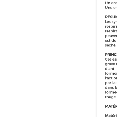
Un ens
Une en
RÉSUM
Les sy
respir
respir
peuven
est de
sèche.
PRINCI
Cet es
grave 
d'anti
former
l'acti
par la
dans l
formée
rouge 
MATÉR
Matéri