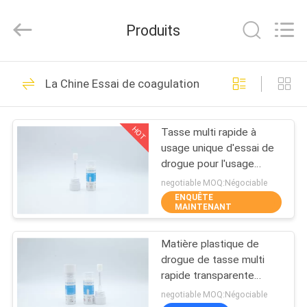
-
2026
Guangzhou
Produits
Decheng
Biotechnology
Co.,LTD.
All
MAISON
Rights
60
Reserved.
La Chine Essai de coagulation
Kit d'essai de hCG
PRODUITS
de Digital
HOT
Tasse multi rapide à
usage unique d'essai de
AU
drogue pour l'usage
SUJET
médical
negotiable MOQ:Négociable
ENQUÊTE
DE
MAINTENANT
12
NOUS
Kit d'essai de main
Matière plastique de
drogue de tasse multi
VISITE
gauche de Digital
rapide transparente
d'essai
D'USINE
negotiable MOQ:Négociable