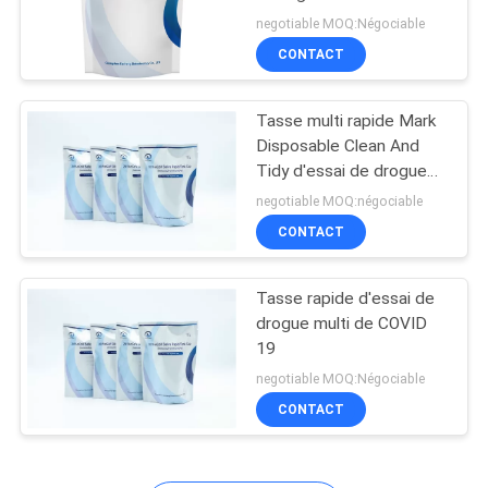
PLAN
negotiable MOQ:Négociable
CONTACT
DU
6
SITE
Animal familier
Tasse multi rapide Mark
Disposable Clean And
Test&Equipment
PRIVACY
Tidy d'essai de drogue
SARS-CoV-2 pour l'essai
rapide
POLICY
negotiable MOQ:négociable
CONTACT
Tasse rapide d'essai de
21
drogue multi de COVID
Essai de maladie
19
negotiable MOQ:Négociable
infectieuse
CONTACT