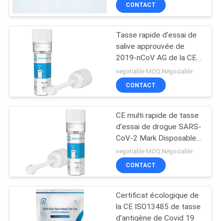
CONTACT
CONTRÔLE
Tasse rapide d'essai de
DE
11
salive approuvée de
QUALITÉ
2019-nCoV AG de la CE
Kit d'essai de DOA
pour le centre médical
negotiable MOQ:Négociable
CONTACTEZ-
CONTACT
NOUS
CE multi rapide de tasse
d'essai de drogue SARS-
NOUVELLES
CoV-2 Mark Disposable
1
Clean et rangé pour
negotiable MOQ:Négociable
l'essai
Système
DEMANDEZ
CONTACT
UNE
d'Immunofluorecense
Certificat écologique de
CITATION
la CE ISO13485 de tasse
d'antigène de Covid 19