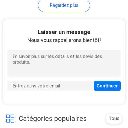
Regardez plus
5
HCG normal
Laisser un message
Nous vous rappellerons bientôt!
0
Main gauche
normale
Catégories populaires
Tous