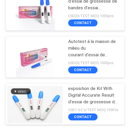
d'essai de grossesse de
bandes d'essai
d'ovulation et de bandes
USD20/TEST MOQ:1000pcs
d'essai de grossesse
CONTACT
Autotest à la maison de
milieu du
courant d'essai de
grossesse de
USD20/TEST MOQ:1000pcs
l'urine HCG d'essai de
CONTACT
grossesse diagnostique
exposition de Kit With
Digital Accurate Result
d'essai de grossesse de
la CE ANVISA de
USD1.5-2.3/TEST MOQ:100Pcs
10mIU/mL 510k
CONTACT