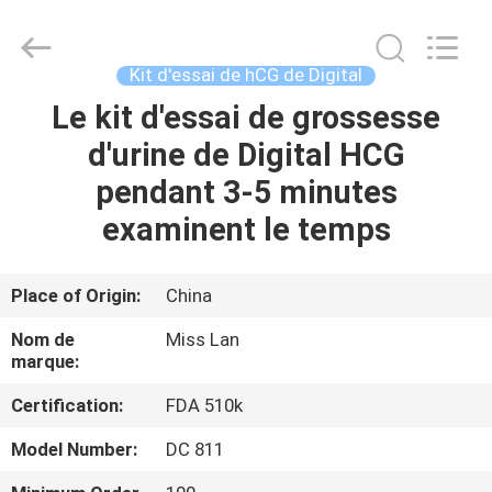
-
2026
Guangzhou
Decheng
Biotechnology
Kit d'essai de hCG de Digital
Co.,LTD.
All
Le kit d'essai de grossesse
MAISON
Rights
Reserved.
d'urine de Digital HCG
PRODUITS
pendant 3-5 minutes
examinent le temps
AU
SUJET
Place of Origin:
China
DE
Nom de
Miss Lan
NOUS
marque:
Certification:
FDA 510k
VISITE
Model Number:
DC 811
D'USINE