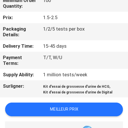
Minimum Order
100
Quantity:
CONTRÔLE
Prix:
1.5-2.5
DE
Packaging
1/2/5 tests per box
QUALITÉ
Details:
Delivery Time:
15-45 days
CONTACTEZ-
Payment
T/T, W/U
NOUS
Terms:
Supply Ability:
1 million tests/week
NOUVELLES
Surligner:
,
Kit d'essai de grossesse d'urine de HCG
Kit d'essai de grossesse d'urine de Digital
DEMANDEZ
UNE
MEILLEUR PRIX
CITATION