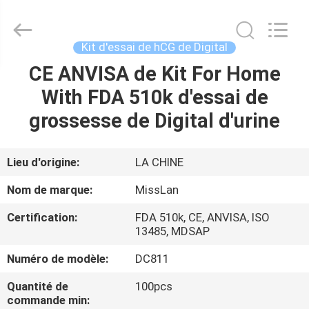
-
2026
Guangzhou
Decheng
Biotechnology
Kit d'essai de hCG de Digital
Co.,LTD.
All
CE ANVISA de Kit For Home
MAISON
Rights
Reserved.
With FDA 510k d'essai de
PRODUITS
grossesse de Digital d'urine
AU
Lieu d'origine:
LA CHINE
SUJET
Nom de marque:
MissLan
DE
Certification:
FDA 510k, CE, ANVISA, ISO
NOUS
13485, MDSAP
Numéro de modèle:
DC811
VISITE
Quantité de
100pcs
D'USINE
commande min: