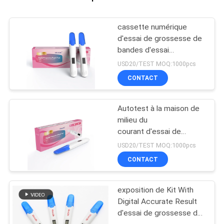
cassette numérique
d'essai de grossesse de
bandes d'essai
d'ovulation et de bandes
USD20/TEST MOQ:1000pcs
d'essai de grossesse
CONTACT
Autotest à la maison de
milieu du
courant d'essai de
grossesse de
USD20/TEST MOQ:1000pcs
l'urine HCG d'essai de
CONTACT
grossesse diagnostique
exposition de Kit With
Digital Accurate Result
d'essai de grossesse de