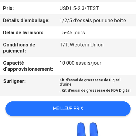
Prix:
USD1.5-2.3/TEST
CONTRÔLE
Détails d'emballage:
1/2/5 d'essais pour une boîte
DE
Délai de livraison:
15-45 jours
QUALITÉ
Conditions de
T/T, Western Union
paiement:
CONTACTEZ-
Capacité
10 000 essais/jour
NOUS
d'approvisionnement:
Surligner:
Kit d'essai de grossesse de Digital
NOUVELLES
d'urine
,
Kit d'essai de grossesse de FDA Digital
DEMANDEZ
MEILLEUR PRIX
UNE
CITATION