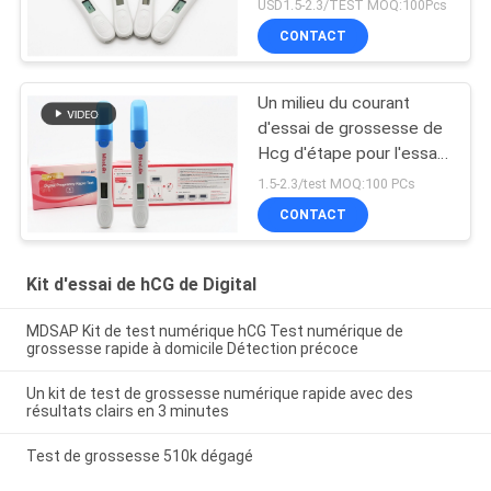
la CE ANVISA de
USD1.5-2.3/TEST MOQ:100Pcs
10mIU/mL 510k
CONTACT
Un milieu du courant
d'essai de grossesse de
Hcg d'étape pour l'essai
précis
1.5-2.3/test MOQ:100 PCs
CONTACT
Kit d'essai de hCG de Digital
MDSAP Kit de test numérique hCG Test numérique de
grossesse rapide à domicile Détection précoce
Un kit de test de grossesse numérique rapide avec des
résultats clairs en 3 minutes
Test de grossesse 510k dégagé