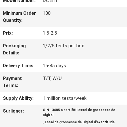
Model Number:
DC 811
VISITE
D'USINE
Minimum Order
100
Quantity:
Prix:
1.5-2.5
CONTRÔLE
Packaging
1/2/5 tests per box
DE
Details:
QUALITÉ
Delivery Time:
15-45 days
Payment
T/T, W/U
CONTACTEZ-
Terms:
NOUS
Supply Ability:
1 million tests/week
Surligner:
OIN 13485 a certifié l'essai de grossesse de
NOUVELLES
Digital
,
Essai de grossesse de Digital d'exactitude