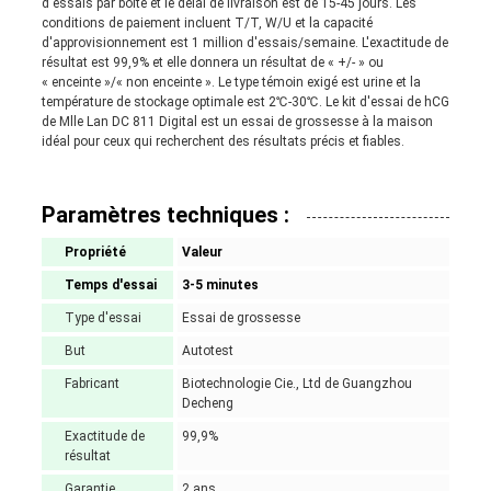
d'essais par boîte et le délai de livraison est de 15-45 jours. Les
conditions de paiement incluent T/T, W/U et la capacité
d'approvisionnement est 1 million d'essais/semaine. L'exactitude de
résultat est 99,9% et elle donnera un résultat de « +/- » ou
« enceinte »/« non enceinte ». Le type témoin exigé est urine et la
température de stockage optimale est 2℃-30℃. Le kit d'essai de hCG
de Mlle Lan DC 811 Digital est un essai de grossesse à la maison
idéal pour ceux qui recherchent des résultats précis et fiables.
Paramètres techniques :
Propriété
Valeur
Temps d'essai
3-5 minutes
Type d'essai
Essai de grossesse
But
Autotest
Fabricant
Biotechnologie Cie., Ltd de Guangzhou
Decheng
Exactitude de
99,9%
résultat
Garantie
2 ans