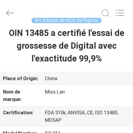
Qualité
Kit
d'essai
de
Kit d'essai de hCG de Digital
hCG
de
OIN 13485 a certifié l'essai de
MAISON
Digital
Supplier.
Copyright
grossesse de Digital avec
©
2021
PRODUITS
-
l'exactitude 99,9%
2025
Guangzhou
Decheng
AU
Biotechnology
Place of Origin:
China
Co.,LTD.
All
SUJET
Rights
Nom de
Miss Lan
Reserved.
marque:
DE
NOUS
Certification:
FDA 510k, ANVISA, CE, ISO 13485,
MDSAP