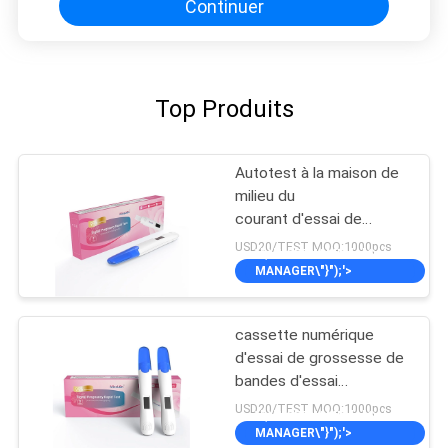
Continuer
Top Produits
Autotest à la maison de
milieu du
courant d'essai de
grossesse de
USD20/TEST MOQ:1000pcs
\",\"USERNAME\":\"SALES
l'urine HCG d'essai de
MANAGER\"}");'>
grossesse diagnostique
CONTACT
cassette numérique
d'essai de grossesse de
bandes d'essai
d'ovulation et de bandes
USD20/TEST MOQ:1000pcs
\",\"USERNAME\":\"SALES
d'essai de grossesse
MANAGER\"}");'>