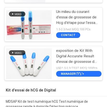
CONTACT
Un milieu du courant
d'essai de grossesse de
Hcg d'étape pour l'essai
précis
1.5-2.3/test MOQ:100 PCs
CONTACT
exposition de Kit With
Digital Accurate Result
d'essai de grossesse de
la CE ANVISA de
USD1.5-2.3/TEST MOQ:100Pcs
\",\"USERNAME\":\"SALES
10mIU/mL 510k
MANAGER\"}");'>
CONTACT
Kit d'essai de hCG de Digital
MDSAP Kit de test numérique hCG Test numérique de
grossesse rapide à domicile Détection précoce