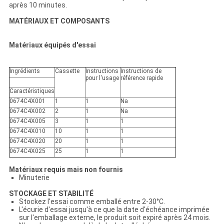
après 10 minutes.
MATÉRIAUX ET COMPOSANTS
Matériaux équipés d'essai
Ingrédients
Cassette
Instructions
Instructions
de
pour l'usage
référence
rapide
Caractéristiques
0674C4X001
1
1
Na
0674C4X002
2
1
Na
0674C4X005
3
1
1
0674C4X010
10
1
1
0674C4X020
20
1
1
0674C4X025
25
1
1
Matériaux requis mais non fournis
Minuterie
STOCKAGE ET STABILITÉ
Stockez l'essai comme emballé entre 2-30°C.
L'écurie d'essai jusqu'à ce que la date d'échéance imprimée
sur l'emballage externe, le produit soit expiré après 24 mois.