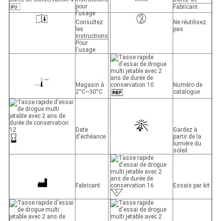
pour
Fabricant
l'usage
Consultez
Ne réutilisez
les
pas
instructions
Pour
l'usage
Magasin à
Numéro de
2°C~30°C
catalogue
Date
Gardez à
d'échéance
partir de la
lumière du
soleil
Fabricant
Essais par kit