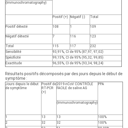
(Immunochromatography)
Positif (+)
Négatif (-)
Total
Positif
détecté
108
1
109
Négatif
détecté
7
116
123
Total
115
117
232
Sensibilité
93,91%, CI de 95% (87,97, 97,02)
Spécificité
99,15%, CI de 95% (95,32, 99,85)
Exactitude
96,55%, CI de 95% (93,34, 98,24)
Résultats positifs décomposés par des jours depuis le début de
symptôme :
Jours depuis le début
Positif de
2019-nCoV CONTRÔLE
PPA
de symptôme
RT-PCR
FACILE de salive AG
(+)
(Immunochromatography)
1
13
13
100%
2
32
32
100%