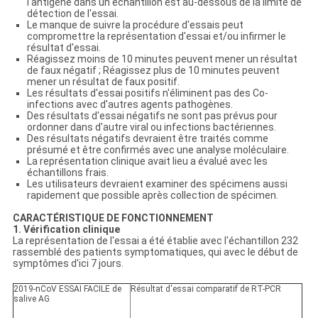
l'antigène dans un échantillon est au-dessous de la limite de
détection de l'essai.
Le manque de suivre la procédure d'essais peut
compromettre la représentation d'essai et/ou infirmer le
résultat d'essai.
Réagissez moins de 10 minutes peuvent mener un résultat
de faux négatif ; Réagissez plus de 10 minutes peuvent
mener un résultat de faux positif.
Les résultats d'essai positifs n'éliminent pas des Co-
infections avec d'autres agents pathogènes.
Des résultats d'essai négatifs ne sont pas prévus pour
ordonner dans d'autre viral ou infections bactériennes.
Des résultats négatifs devraient être traités comme
présumé et être confirmés avec une analyse moléculaire.
La représentation clinique avait lieu a évalué avec les
échantillons frais.
Les utilisateurs devraient examiner des spécimens aussi
rapidement que possible après collection de spécimen.
CARACTÉRISTIQUE DE FONCTIONNEMENT
1. Vérification clinique
La représentation de l'essai a été établie avec l'échantillon 232
rassemblé des patients symptomatiques, qui avec le début de
symptômes d'ici 7 jours.
2019-nCoV ESSAI FACILE de
Résultat d'essai comparatif de RT-PCR
salive AG