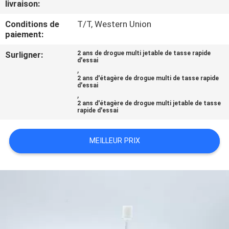
livraison:
CONTRÔLE
Conditions de
T/T, Western Union
paiement:
DE
Surligner:
2 ans de drogue multi jetable de tasse rapide
QUALITÉ
d'essai
,
2 ans d'étagère de drogue multi de tasse rapide
d'essai
CONTACTEZ-
,
2 ans d'étagère de drogue multi jetable de tasse
NOUS
rapide d'essai
NOUVELLES
MEILLEUR PRIX
DEMANDEZ
UNE
CITATION