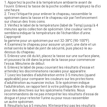
1. Apportez la poche à la température ambiante avant de
l'ouvrir. Enlevez la tasse de la poche scellée et employez-la d'ici
une heure.
2. Tirez l'étiquette pour enlever le chapeau, rassembler le
spécimen dans la tasse et le chapeau sûr par l'enfoncement
sur chacun des trois coins.
3. Vérifiez le label de la température (label de Temp) jusqu'à 4
minutes après collection de spécimen. Une couleur verte
semblera indiquer la température de l'échantillon d'urine.
L'approprié
la gamme pour un spécimen pur est 32-38°C (90-100°F).
4. Examinez le chapeau pour assurer un joint, une date et un
initial serrés le label de joint de sécurité, puis placez-le au-
dessus du chapeau.
5. Enlevez une clé du kit, placez la tasse sur une surface plane,
et poussez la clé dans la prise de la tasse pour commencer
l'essai. Minuterie de début.
6. Enlevez le label de peau couvrant les résultats d'essai et
attendez les discriminations raciales pour apparaître.
7. Lisez les bandes d'adultération entre 3-5 minutes (quand
applicable) pour comparer les couleurs sur les protections
d'adultération au nuancier inclus. Si le spécimen indique
l'adultération, se rapportent à votre politique libre de drogue
pour des directives sur les spécimens frelatés. Nous
recommandons de ne pas interpréter les résultats d'essai de
drogue et pour retester l'urine ou pour nous rassembler
un autre spécimen.
8. Résultats lus à 5 minutes. N'interprétez pas les résultats