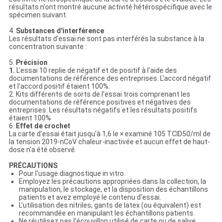
résultats n'ont montré aucune activité hétérospécifique avec le
spécimen suivant.
4.
Substances d'interférence
Les résultats d'essai ne sont pas interférés la substance à la
concentration suivante :
5.
Précision
1.
L'essai 10 replie de négatif et de positif à l'aide des
documentations de référence des entreprises. L'accord négatif
et l'accord positif étaient 100%.
2. Kits différents de sorts de l'essai trois comprenant les
documentations de référence positives et négatives des
entreprises. Les résultats négatifs et les résultats positifs
étaient 100%
6.
Effet de crochet
La carte d'essai était jusqu'à 1,6 le × examiné 105 TCID50/ml de
la tension 2019-nCoV chaleur-inactivée et aucun effet de haut-
dose n'a été observé.
PRÉCAUTIONS
Pour l'usage diagnostique in vitro.
Employez les précautions appropriées dans la collection, la
manipulation, le stockage, et la disposition des échantillons
patients et avez employé le contenu d'essai.
L'utilisation des nitriles, gants de latex (ou équivalent) est
recommandée en manipulant les échantillons patients.
Ne réutilisez pas l'écouvillon utilisé de carte ou de salive