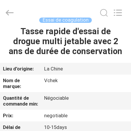
-
2026
Guangzhou
Decheng
Biotechnology
Essai de coagulation
Co.,LTD.
All
Tasse rapide d'essai de
MAISON
Rights
Reserved.
drogue multi jetable avec 2
PRODUITS
ans de durée de conservation
AU
Lieu d'origine:
La Chine
SUJET
Nom de
Vchek
DE
marque:
NOUS
Quantité de
Négociable
commande min:
VISITE
Prix:
negotiable
D'USINE
Délai de
10-15days