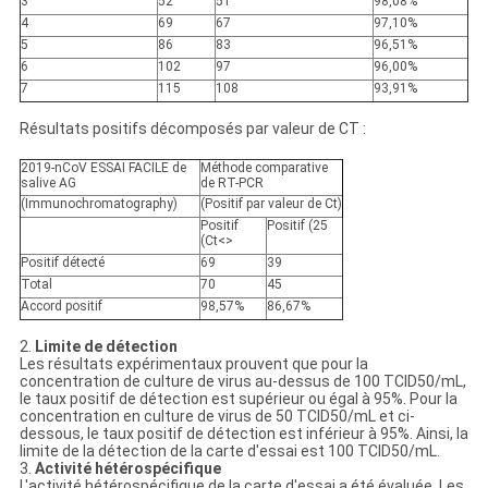
3
52
51
98,08%
4
69
67
97,10%
5
86
83
96,51%
6
102
97
96,00%
7
115
108
93,91%
Résultats positifs décomposés par valeur de CT :
2019-nCoV ESSAI FACILE de
Méthode comparative
salive AG
de RT-PCR
(Immunochromatography)
(Positif par valeur de Ct)
Positif
Positif (25
(Ct<>
Positif
détecté
69
39
Total
70
45
Accord positif
98,57%
86,67%
2.
Limite de détection
Les résultats expérimentaux prouvent que pour la
concentration de culture de virus au-dessus de 100 TCID50/mL,
le taux positif de détection est supérieur ou égal à 95%. Pour la
concentration en culture de virus de 50 TCID50/mL et ci-
dessous, le taux positif de détection est inférieur à 95%. Ainsi, la
limite de la détection de la carte d'essai est 100 TCID50/mL.
3.
Activité hétérospécifique
L'activité hétérospécifique de la carte d'essai a été évaluée. Les