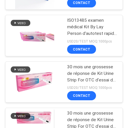
HCG
CONTACT
CONTRÔLE
ISO13485 examen
DE
11
médical Kit By Lay
QUALITÉ
Person d'autotest rapide
Kit d'essai de DOA
de Hcg d'étape de la
USD20/TEST MOQ:1000pcs
grossesse un
CONTACTEZ-
CONTACT
NOUS
30 mois une grossesse
de réponse de Kit Urine
NOUVELLES
Strip For OTC d'essai de
1
Digital HCG d'étape 1ère
USD20/TEST MOQ:1000pcs
Système
DEMANDEZ
CONTACT
UNE
d'Immunofluorecense
30 mois une grossesse
CITATION
de réponse de Kit Urine
Strip For OTC d'essai de