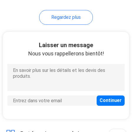
28
Regardez plus
Essai de
coagulation
Laisser un message
Nous vous rappellerons bientôt!
10
Kit d'essai d'IgG IgM