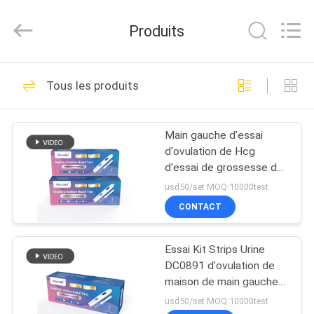
-
2026
Guangzhou
Produits
Decheng
Biotechnology
Co.,LTD.
All
MAISON
Rights
60
Reserved.
Tous les produits
Kit d'essai de hCG
PRODUITS
de Digital
Main gauche d'essai
d'ovulation de Hcg
AU
d'essai de grossesse de
SUJET
Digital d'indicateur de
usd50/set MOQ:10000test
bande d'OIN
DE
CONTACT
12
NOUS
Kit d'essai de main
Essai Kit Strips Urine
DC0891 d'ovulation de
VISITE
gauche de Digital
maison de main gauche
de grossesse d'OEM
D'USINE
usd50/set MOQ:10000test