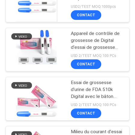
Digital HCG d'étape 1ère
PLAN
USD2/TEST MOQ:1000pcs
CONTACT
DU
6
SITE
Animal familier
Appareil de contrôle de
grossesse de Digital
Test&Equipment
PRIVACY
d'essai de grossesse
d'urine de Digital de la CE
rapide
POLICY
USD 2/TEST MOQ:100 PCs
de FDA 510k
CONTACT
Essai de grossesse
21
d'urine de FDA 510k
Essai de maladie
Digital avec le bâton
rapide d'essai de
USD 2/TEST MOQ:100 PCs
infectieuse
grossesse de Digital de
CONTACT
résultat
Milieu du courant d'essai