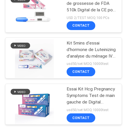
de grossesse de FDA
510k Digital de la CE pour
5
le résultat d'essai rapide
USD 2/TEST MOQ:100 PCs
CONTACT
HCG normal
Kit 5mins d'essai
d'hormone de Luteinizing
d'analyse du ménage IVD
facile à obtenir enceinte
usd50/set MOQ:10000test
CONTACT
0
Main gauche
Essai Kit Hcg Pregnancy
Symptoms Test de main
normale
gauche de Digital
d'ovulation de bâton de
usd50/set MOQ:10000test
réactif
CONTACT