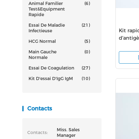
Animal Familier
(6)
Test&Equipment
Rapide
Essai De Maladie
(21)
Kit rap
Infectieuse
d'antigè
HCG Normal
(5)
de l'an
Main Gauche
(0)
Normale
Essai De Coagulation
(27)
Kit D'essai D'IgG IgM
(10)
Contacts
Miss. Sales
Contacts:
Manager