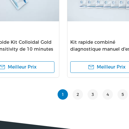
pide Kit Colloidal Gold
Kit rapide combiné
nsitivity de 10 minutes
diagnostique manuel d'es
ans de durée de conserva
Meilleur Prix
Meilleur Prix
1
2
3
4
5