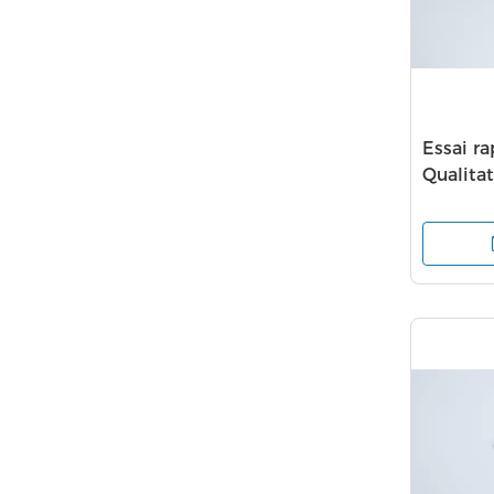
Essai r
Qualita
exactit