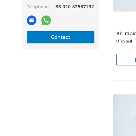
Téléphone:
86-020-82557192
Kit rap
Contact
d'essai,
Igg d'ét