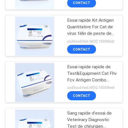
de maladie
CONTACT
CONTRÔLE
Essai rapide Kit Antigen
DE
11
Quantitative For Cat de
QUALITÉ
virus félin de peste de
Kit d'essai de DOA
FPV Parvovirus
usd3usd/test MOQ:10000test
CONTACTEZ-
CONTACT
NOUS
Essai rapide rapide de
Test&Equipment Cat Fhv
NOUVELLES
Fcv Antigen Combo
1
d'animal familier
usd3usd/test MOQ:10000test
vétérinaire diagnostique
Système
DEMANDEZ
CONTACT
UNE
d'Immunofluorecense
Sang rapide d'essai de
CITATION
Veterinary Diagnostic
Test de chirurgien