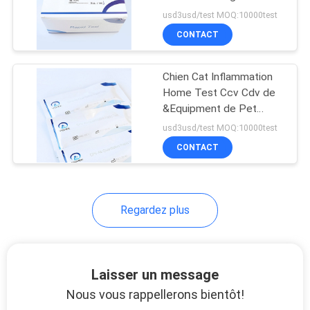
d'ISO13485 FCV pour le
PLAN
usd3usd/test MOQ:10000test
magasin d'animal familier
CONTACT
DU
6
SITE
Animal familier
Chien Cat Inflammation
Home Test Ccv Cdv de
Test&Equipment
PRIVACY
&Equipment de Pet
Rapid Test de vétérinaire
rapide
POLICY
usd3usd/test MOQ:10000test
CONTACT
21
Regardez plus
Essai de maladie
infectieuse
Laisser un message
Nous vous rappellerons bientôt!