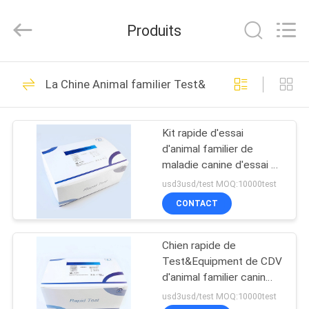
-
2025
Guangzhou
Produits
Decheng
Biotechnology
Co.,LTD.
All
MAISON
Rights
60
Reserved.
La Chine Animal familier Test&Equipment rapide
Kit d'essai de hCG
PRODUITS
de Digital
Kit rapide d'essai
d'animal familier de
AU
maladie canine d'essai de
SUJET
virus de virus
usd3usd/test MOQ:10000test
diagnostique d'antigène
DE
CONTACT
12
NOUS
Kit d'essai de main
Chien rapide de
Test&Equipment de CDV
VISITE
gauche de Digital
d'animal familier canin
d'antigène d'essai rapide
D'USINE
usd3usd/test MOQ:10000test