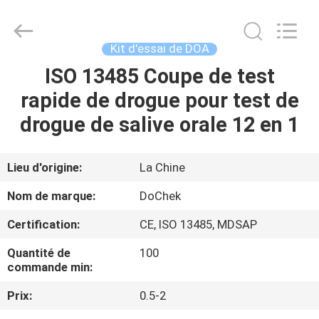
Kit
d'essai
de
hCG
de
Kit d'essai de DOA
Digital
Supplier.
Copyright
ISO 13485 Coupe de test
MAISON
©
2021
rapide de drogue pour test de
-
2025
Guangzhou
PRODUITS
drogue de salive orale 12 en 1
Decheng
Biotechnology
Co.,LTD.
All
Rights
AU
Lieu d'origine:
La Chine
Reserved.
SUJET
Nom de marque:
DoChek
DE
Certification:
CE, ISO 13485, MDSAP
NOUS
Quantité de
100
commande min:
VISITE
Prix:
0.5-2
D'USINE