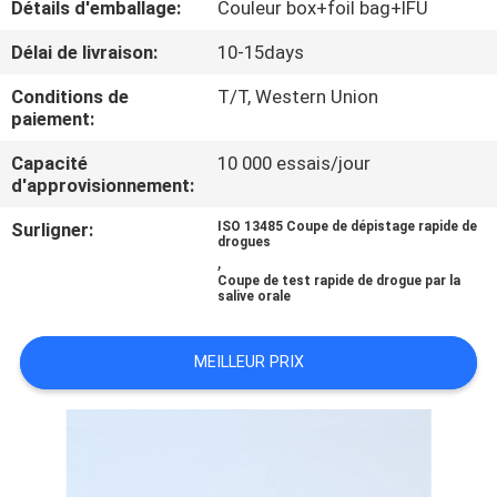
Détails d'emballage:
Couleur box+foil bag+IFU
CONTRÔLE
Délai de livraison:
10-15days
DE
Conditions de
T/T, Western Union
paiement:
QUALITÉ
Capacité
10 000 essais/jour
d'approvisionnement:
CONTACTEZ-
Surligner:
ISO 13485 Coupe de dépistage rapide de
NOUS
drogues
,
Coupe de test rapide de drogue par la
salive orale
NOUVELLES
MEILLEUR PRIX
DEMANDEZ
UNE
CITATION