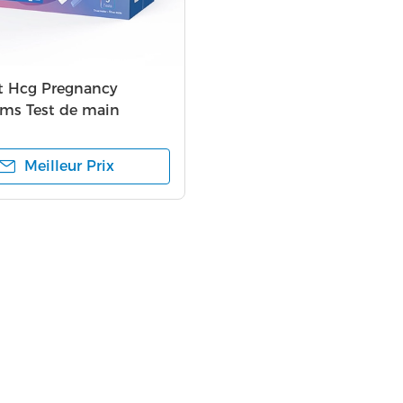
it Hcg Pregnancy
ms Test de main
e Digital d'ovulation de
 réactif
Meilleur Prix