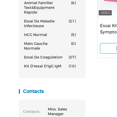
Animal Familier
(6)
Test&Equipment
Rapide
Essai De Maladie
(21)
Essai K
Infectieuse
Sympto
HCG Normal
(5)
gauche d
Main Gauche
(0)
bâton de
Normale
Essai De Coagulation
(27)
Kit D'essai D'IgG IgM
(10)
Contacts
Miss. Sales
Contacts:
Manager