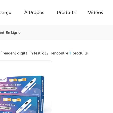
perçu
À Propos
Produits
Vidéos
ant En Ligne
「reagent digital lh test kit」
rencontre
1
produits.