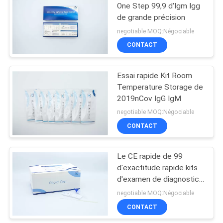
One Step 99,9 d'Igm Igg
de grande précision
negotiable MOQ:Négociable
CONTACT
Essai rapide Kit Room
Temperature Storage de
2019nCov IgG IgM
negotiable MOQ:Négociable
CONTACT
Le CE rapide de 99
d'exactitude rapide kits
d'examen de diagnostic
a approuvé
negotiable MOQ:Négociable
CONTACT