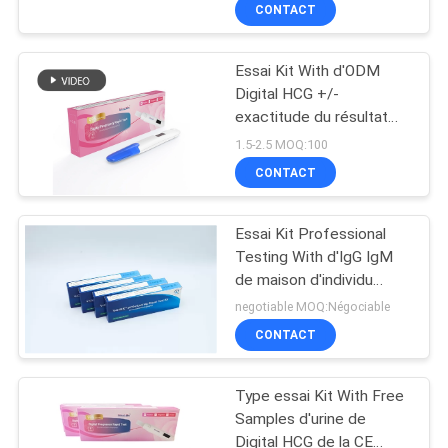
CONTACT
CONTRÔLE
Essai Kit With d'ODM
DE
Digital HCG +/-
QUALITÉ
exactitude du résultat
99,9% pour la détection
1.5-2.5 MOQ:100
de grossesse
CONTACTEZ-
CONTACT
NOUS
Essai Kit Professional
Testing With d'IgG IgM
NOUVELLES
de maison d'individu
durée de conservation
negotiable MOQ:Négociable
de 1 an
DEMANDEZ
CONTACT
UNE
Type essai Kit With Free
CITATION
Samples d'urine de
Digital HCG de la CE