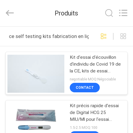
-
2026
Guangzhou
Produits
Decheng
Biotechnology
Co.,LTD.
All
MAISON
Rights
Reserved.
ce self testing kits fabrication en ligne
PRODUITS
Kit d'essai d'écouvillon
d'individu de Covid 19 de
AU
la CE, kits de essai
SUJET
d'individu d'antigène
negotiable MOQ:Négociable
DE
CONTACT
NOUS
Kit précis rapide d'essai
de Digital HCG 25
VISITE
MIU/Ml pour l'essai
d'individu
D'USINE
1.5-2.5 MOQ:100