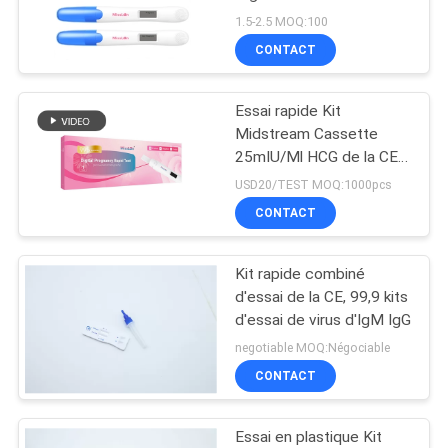
d'OIN de 510k
PLAN
1.5-2.5 MOQ:100
CONTACT
DU
SITE
Essai rapide Kit
Midstream Cassette
PRIVACY
25mIU/Ml HCG de la CE
de grossesse d'autotest
POLICY
USD20/TEST MOQ:1000pcs
de Digital
CONTACT
Kit rapide combiné
d'essai de la CE, 99,9 kits
d'essai de virus d'IgM IgG
negotiable MOQ:Négociable
CONTACT
Essai en plastique Kit